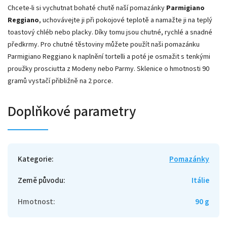
Chcete-li si vychutnat bohaté chutě naší pomazánky
Parmigiano
Reggiano
, uchovávejte ji při pokojové teplotě a namažte ji na teplý
toastový chléb nebo placky. Díky tomu jsou chutné, rychlé a snadné
předkrmy. Pro chutné těstoviny můžete použít naši pomazánku
Parmigiano Reggiano k naplnění tortelli a poté je osmažit s tenkými
proužky prosciutta z Modeny nebo Parmy. Sklenice o hmotnosti 90
gramů vystačí přibližně na 2 porce.
Doplňkové parametry
Kategorie
:
Pomazánky
Země původu
:
Itálie
Hmotnost
:
90 g