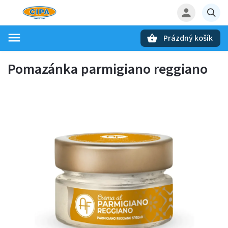
Prázdný košík
Hledat
Pomazánka parmigiano reggiano