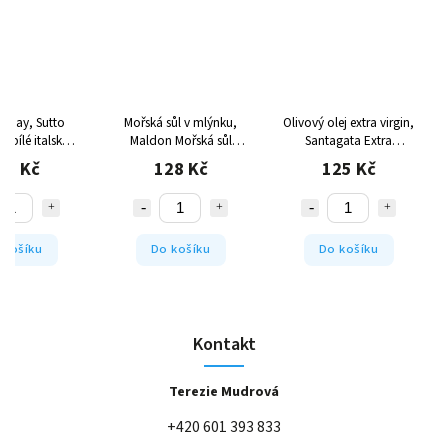
nnay, Sutto
Mořská sůl v mlýnku,
Olivový olej extra virgin,
é bílé italské
Maldon
Mořská sůl
Santagata
Extra
víno
vysoké kvality
panenský olivový olej
42 Kč
128 Kč
125 Kč
Santagata
 košíku
Do košíku
Do košíku
Kontakt
Terezie Mudrová
+420 601 393 833