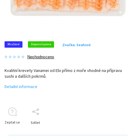
Mražené
Doporučujeme
Značka:
Seafood
Neohodnoceno
Kvalitní krevety Vanamei od Ebi přímo z moře vhodné na přípravu
sushi a dalších pokrmů.
Detailní informace
Zeptat se
Sdílet