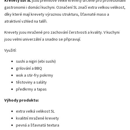
Krevety Ebi 5L
jsou prémiové velké krevety určené pro profesionální
gastronomii i domácí kuchyni. Označení 5L značí extra velkou velikost,
díky které mají krevety výraznou strukturu, šťavnaté maso a
atraktivní vzhled na talíři.
Krevety jsou mražené pro zachování čerstvosti a kvality. V kuchyni
jsou velmi univerzální a snadno se připravují.
Využití:
sushi a nigiri (ebi sushi)
grilování a BBQ
wok a stir-fry pokrmy
těstoviny a saláty
předkrmy a tapas
Výhody produktu:
extra velká velikost 5L
kvalitní mražené krevety
pevná a šťavnatá textura