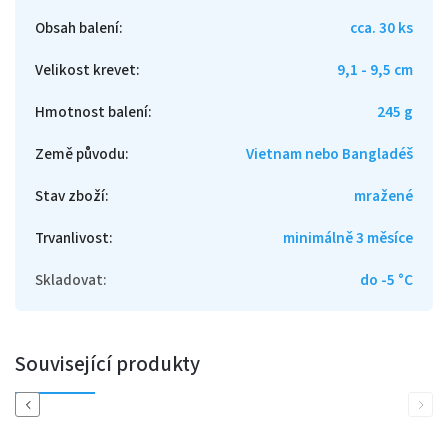
Obsah balení
:
cca. 30 ks
Velikost krevet
:
9,1 - 9,5 cm
Hmotnost balení
:
245 g
Země původu
:
Vietnam nebo Bangladéš
Stav zboží
:
mražené
Trvanlivost
:
minimálně 3 měsíce
Skladovat
:
do -5 °C
Související produkty
Previous
Next