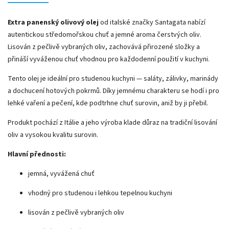
Extra panenský olivový olej
od italské značky Santagata nabízí
autentickou středomořskou chuť a jemné aroma čerstvých oliv.
Lisován z pečlivě vybraných oliv, zachovává přirozené složky a
přináší vyváženou chuť vhodnou pro každodenní použití v kuchyni.
Tento olej je ideální pro studenou kuchyni — saláty, zálivky, marinády
a dochucení hotových pokrmů. Díky jemnému charakteru se hodí i pro
lehké vaření a pečení, kde podtrhne chuť surovin, aniž by ji přebil.
Produkt pochází z
Itálie
a jeho výroba klade důraz na tradiční lisování
oliv a vysokou kvalitu surovin.
Hlavní přednosti:
jemná, vyvážená chuť
vhodný pro studenou i lehkou tepelnou kuchyni
lisován z pečlivě vybraných oliv