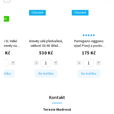
Chlazené
Chlazené
ujeme
 Ebi 5L
Velké
Krevety celé předvařené,
Parmigiano reggiano
é krevety na
velikost 30/40
Středně
výseč
Pravý a poctivý
tácku
velké vařené krevety
italský parmezán
24 Kč
530 Kč
175 Kč
 košíku
Do košíku
Do košíku
Kontakt
Terezie Mudrová