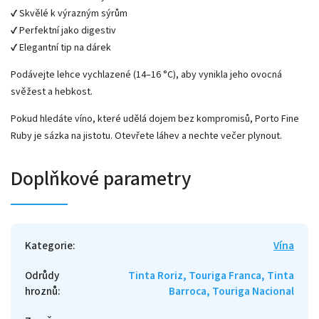
✔️ Skvělé k výrazným sýrům
✔️ Perfektní jako digestiv
✔️ Elegantní tip na dárek
Podávejte lehce vychlazené (14–16 °C), aby vynikla jeho ovocná
svěžest a hebkost.
Pokud hledáte víno, které udělá dojem bez kompromisů, Porto Fine
Ruby je sázka na jistotu. Otevřete láhev a nechte večer plynout.
Doplňkové parametry
Kategorie
:
Vína
Odrůdy
Tinta Roriz, Touriga Franca, Tinta
hroznů
:
Barroca, Touriga Nacional