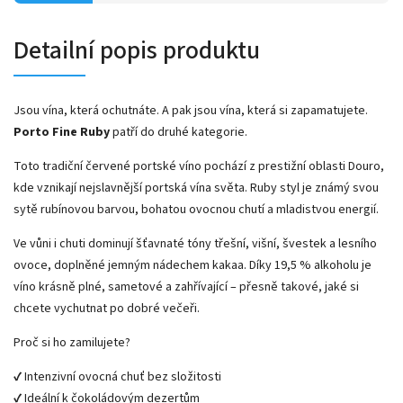
Detailní popis produktu
Jsou vína, která ochutnáte. A pak jsou vína, která si zapamatujete.
Porto Fine Ruby
patří do druhé kategorie.
Toto tradiční červené portské víno pochází z prestižní oblasti
Douro
,
kde vznikají nejslavnější portská vína světa. Ruby styl je známý svou
sytě rubínovou barvou, bohatou ovocnou chutí a mladistvou energií.
Ve vůni i chuti dominují šťavnaté tóny třešní, višní, švestek a lesního
ovoce, doplněné jemným nádechem kakaa. Díky 19,5 % alkoholu je
víno krásně plné, sametové a zahřívající – přesně takové, jaké si
chcete vychutnat po dobré večeři.
Proč si ho zamilujete?
✔️ Intenzivní ovocná chuť bez složitosti
✔️ Ideální k čokoládovým dezertům