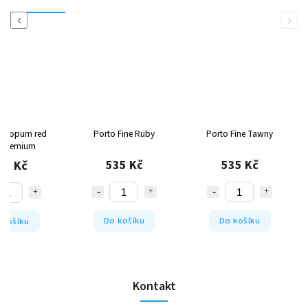
Previous
Next
ing opum red
Porto Fine Ruby
Porto Fine Tawny
 premium
535 Kč
535 Kč
15 Kč
Do košíku
Do košíku
 košíku
Kontakt