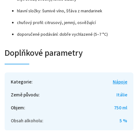
hlavní složky: šumivé víno, šťáva z mandarinek
chuťový profil: citrusový, jemný, osvěžující
doporučené podávání: dobře vychlazené (5–7 °C)
Doplňkové parametry
Kategorie
:
Nápoje
Země původu
:
Itálie
Objem
:
750 ml
Obsah alkoholu
:
5 %