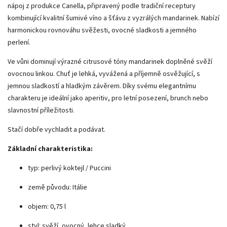
nápoj z produkce
Canella
, připravený podle tradiční receptury
kombinující kvalitní šumivé víno a šťávu z vyzrálých mandarinek. Nabízí
harmonickou rovnováhu svěžesti, ovocné sladkosti a jemného
perlení.
Ve vůni dominují výrazné citrusové tóny mandarinek doplněné svěží
ovocnou linkou. Chuť je lehká, vyvážená a příjemně osvěžující, s
jemnou sladkostí a hladkým závěrem. Díky svému elegantnímu
charakteru je ideální jako aperitiv, pro letní posezení, brunch nebo
slavnostní příležitosti.
Stačí dobře vychladit a podávat.
Základní charakteristika:
typ: perlivý koktejl / Puccini
země původu: Itálie
objem: 0,75 l
styl: svěží, ovocný, lehce sladký