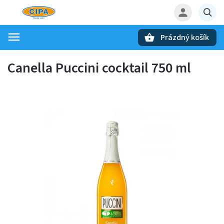
Prázdný košík
Hledat
Canella Puccini cocktail 750 ml