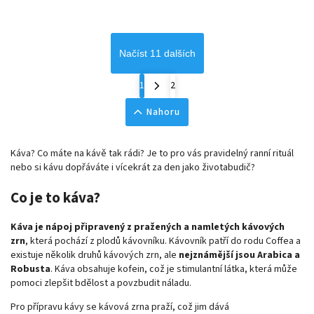
Načíst 11 dalších
1
2
Nahoru
Káva? Co máte na kávě tak rádi? Je to pro vás pravidelný ranní rituál
nebo si kávu dopřáváte i vícekrát za den jako životabudič?
Co je to káva?
Káva je nápoj připravený z pražených a namletých kávových
zrn
, která pochází z plodů kávovníku. Kávovník patří do rodu Coffea a
existuje několik druhů kávových zrn, ale
nejznámější jsou Arabica a
Robusta
. Káva obsahuje kofein, což je stimulantní látka, která může
pomoci zlepšit bdělost a povzbudit náladu.
Pro přípravu kávy se kávová zrna praží, což jim dává