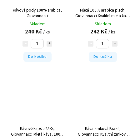
Kávové pody 100% arabica,
Mletá 100% arabica plech,
Giovannacci
Giovannacci
Kvalitní mletá káva
Arabica v plechovce
Skladem
Skladem
240 Kč
242 Kč
/ ks
/ ks
Do košíku
Do košíku
Kávové kapsle 25Ks,
Káva zrnková Brazil,
Giovannacci
Mletá káva, 100%
Giovannacci
Kvalitní zrnková
arabika v kapslích
káva Brazil