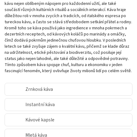
kávu nejen oblíbeným nápojem pro každodenní užití, ale také
součástí různých kultúrních rituálů a sociálních interakcí. Káva hraje
důležitou roli v mnoha zvycích a tradicích, od italského espresa po
tureckou kávu, a často se stává středobodem setkání přátel a rodiny.
Kromě toho se káva používá jako ingredience v mnoha pokrmech a
dezertních receptech, od kávových koláčů po marinády a omáčky,
čímž dodává pokrmům jedinečnou chuťovou hloubku. V posledních
letech se také zvyšuje zájem o kvalitní kávu, přičemž se klade důraz
na udržitelnost, etické pěstování a biodiverzitu, což posiluje její
status jako nejen lahodné, ale také důležité a odpovědné potraviny.
Tímto způsobem káva spojuje chuť, kulturu a ekonomiku v jeden
fascinující fenomén, který ovlivňuje životy milionů lidí po celém světě.
Zrnková káva
Instantní káva
Kávové kapsle
Mletá káva