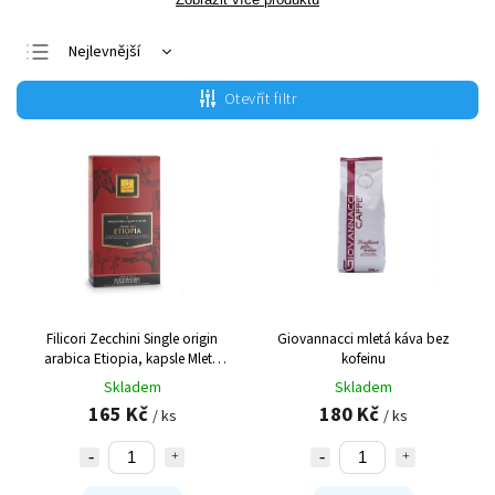
Nejlevnější
Nejdražší
Otevřít filtr
Nejprodávanější
Abecedně
Filicori Zecchini Single origin
Giovannacci mletá káva bez
arabica Etiopia, kapsle
Mletá
kofeinu
káva Arabica Etiopia v kapslích
Skladem
Skladem
165 Kč
180 Kč
/ ks
/ ks