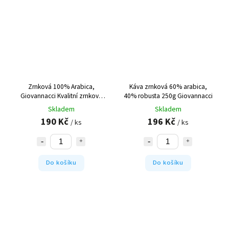
Zrnková 100% Arabica,
Káva zrnková 60% arabica,
Giovannacci
Kvalitní zrnková
40% robusta 250g Giovannacci
káva Arabica
Skladem
Skladem
190 Kč
196 Kč
/ ks
/ ks
Do košíku
Do košíku