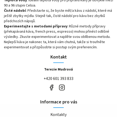
Teplota vody
: Ideální teplota vody pro přípravu kávy je obvykle mezi
90 a 96 stupni Celsia.
Čisté nádobí
: Představte si, že byste měl/a kávu z nádobí, které má
ještě zbytky mýdla. Stejně tak, čisté nádobí pro kávu bez zbytků
předchozích nápojů.
Experimentujte s metodami přípravy
: Různé metody přípravy
(překapávaná káva, french press, espresso) mohou přinést odlišné
výsledky. Zkuste experimentovat a najděte svou oblíbenou metodu.
Nejlepší káva je nakonec ta, která vám chutná, takže si troufněte
experimentovat a přizpůsobte si postup svým preferencím.
Kontakt
Terezie Mudrová
+420 601 393 833
Informace pro vás
Kontakty