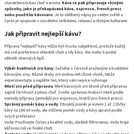
charakteristickou chuť a aroma.
Káva se pak připravuje různými
způsoby, jako je překapávaná káva, espresso, french press
nebo použitím kávovaru
. Je to oblíbený nápoj po celém světě a
často je spojován s sociálními setkáními, relaxací a různými kulturami.
Jak připravit nejlepší kávu?
Příprava "nejlepší" kávy může být trochu subjektivní, protože každý
má své preference ohledně chuti a síly kávy. Ale mohu ti podat
několik obecných tipů:
Výběr kvalitních zrn kávy
: Začněte s čerstvě praženými a kvalitními
kávovými zrny. Různé druhy zrn mohou mít různé chutě, takže
experimentujte a najděte ten, který vám nejvíce vyhovuje.
Mletí zrn před přípravou
: Mletí kávových zrn těsně před přípravou
zajistí čerstvost a plnou chuť. Zvolte správnou hrubost mletí podle
metody přípravy (jemnější pro espresso, hrubší pro french press).
Správný poměr kávy a vody
: Obvyklý poměr je kolem 1 až 2 lžičky
kávy na 180 ml vody, ale můžete poměr vody a kávy upravit podle
svých preferencí.
Voda: Používejte čistou a kvalitní vodu, ideálně filtrovanou. Voda hraje
klíčovou roli ve finální chuti.