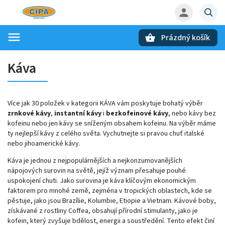
Prázdný košík
Hledat
Káva
Více jak 30 položek v kategorii KÁVA vám poskytuje bohatý výběr
zrnkové kávy
,
instantní kávy
i
bezkofeinové kávy
, nebo kávy bez
kofeinu nebo jen kávy se sníženým obsahem kofeinu. Na výběr máme
ty nejlepší kávy z celého světa. Vychutnejte si pravou chuť italské
nebo jihoamerické kávy.
Káva je jednou z nejpopulárnějších a nejkonzumovanějších
nápojových surovin na světě, jejíž význam přesahuje pouhé
uspokojení chuti. Jako surovina je káva klíčovým ekonomickým
faktorem pro mnohé země, zejména v tropických oblastech, kde se
pěstuje, jako jsou Brazílie, Kolumbie, Etiopie a Vietnam. Kávové boby,
získávané z rostliny Coffea, obsahují přírodní stimulanty, jako je
kofein, který zvyšuje bdělost, energii a soustředění. Tento efekt činí