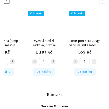
Previous
Next
é
Chlazené
Chlazené
picanha (rump
Vyzrálá hovězí
Losos porce cca 300gr.
vělé maso na
svíčková, Brazílie
vacuum
Filet z lososa z
celku i plátky
Vysoce kvalitní brazilská
farmového chovu
99 Kč
1 187 Kč
655 Kč
hovězí svíčková
 košíku
Do košíku
Do košíku
Kontakt
Terezie Mudrová