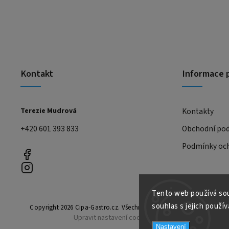
Kontakt
Informace 
Terezie Mudrová
Kontakty
+420 601 393 833
Obchodní po
Podmínky och
Tento web používá sou
souhlas s jejich použív
Copyright 2026
Cipa-Gastro.cz
. Všechna práva vyhrazena.
Upravit nastavení cookies
Nastavení