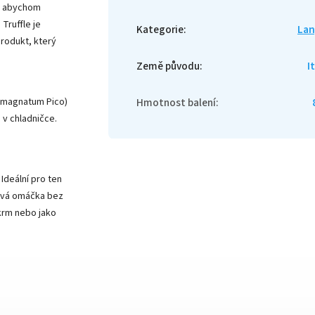
m, abychom
Truffle je
Kategorie
:
Lan
produkt, který
Země původu
:
I
 magnatum Pico)
Hmotnost balení
:
 v chladničce.
Ideální pro ten
žová omáčka bez
krm nebo jako