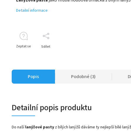
Detailní informace
Zeptat se
Sdílet
Popis
Podobné (3)
D
Detailní popis produktu
Do naší
lanýžové pasty
z bílých lanýžů dáváme ty nejlepší bílé laný