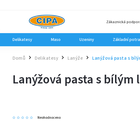
Zákaznická podpor
Delikatesy
Maso
Uzeniny
Základní potra
Domů
Delikatesy
Lanýže
Lanýžová pasta s bíl
/
/
/
Lanýžová pasta s bílým
Neohodnoceno