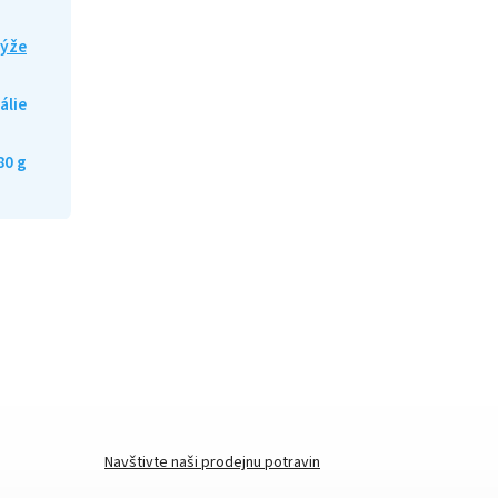
ýže
tálie
80 g
Navštivte naši prodejnu potravin