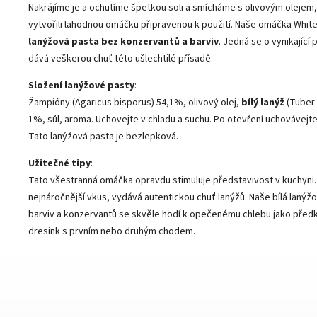
Nakrájíme je a ochutíme špetkou soli a smícháme s olivovým oleje
vytvořili lahodnou omáčku připravenou k použití. Naše omáčka White 
lanýžová pasta bez konzervantů a barviv
. Jedná se o vynikající 
dává veškerou chuť této ušlechtilé přísadě.
Složení lanýžové pasty
:
Žampióny (Agaricus bisporus) 54,1%, olivový olej,
bílý lanýž
(Tuber
1%, sůl, aroma. Uchovejte v chladu a suchu. Po otevření uchovávejte
Tato lanýžová pasta je bezlepková.
Užitečné tipy
:
Tato všestranná omáčka opravdu stimuluje představivost v kuchyni. 
nejnáročnější vkus, vydává autentickou chuť lanýžů. Naše bílá laný
barviv a konzervantů se skvěle hodí k opečenému chlebu jako před
dresink s prvním nebo druhým chodem.