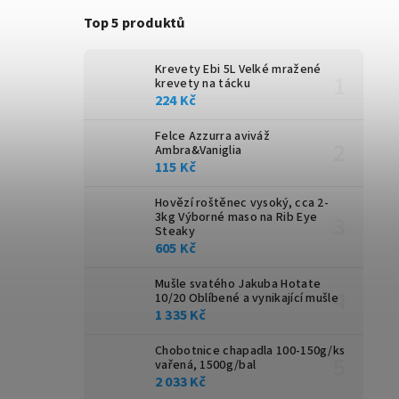
Top 5 produktů
Krevety Ebi 5L
Velké mražené
krevety na tácku
224 Kč
Felce Azzurra aviváž
Ambra&Vaniglia
115 Kč
Hovězí roštěnec vysoký, cca 2-
3kg
Výborné maso na Rib Eye
Steaky
605 Kč
Mušle svatého Jakuba Hotate
10/20
Oblíbené a vynikající mušle
1 335 Kč
Chobotnice chapadla 100-150g/ks
vařená, 1500g/bal
2 033 Kč