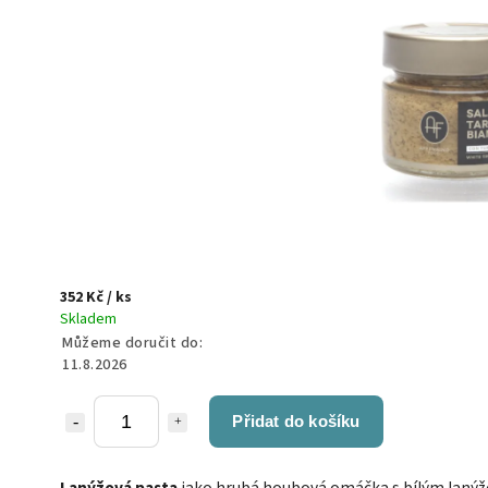
352 Kč
/ ks
Skladem
Můžeme doručit do:
11.8.2026
Přidat do košíku
Lanýžová pasta
jako hrubá houbová omáčka s bílým laný