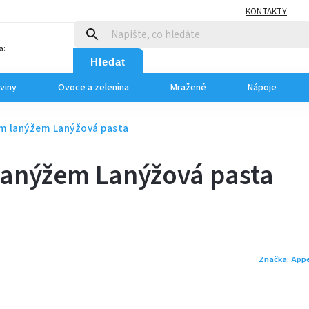
KONTAKTY
a:
Hledat
viny
Ovoce a zelenina
Mražené
Nápoje
ým lanýžem
Lanýžová pasta
 lanýžem
Lanýžová pasta
Značka:
Appe