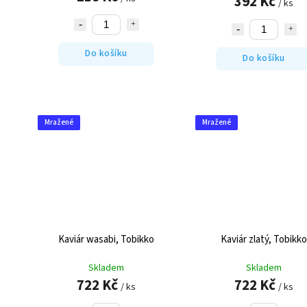
392 Kč
/ ks
Do košíku
Do košíku
Mražené
Mražené
Kaviár wasabi, Tobikko
Kaviár zlatý, Tobikko
Skladem
Skladem
722 Kč
722 Kč
/ ks
/ ks