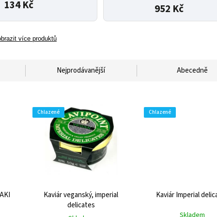
134 Kč
952 Kč
brazit více produktů
Nejprodávanější
Abecedně
Chlazené
Chlazené
 AKI
Kaviár veganský, imperial
Kaviár Imperial delic
delicates
Skladem