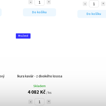
Do košíku
Do košíku
Mražené
ový
Ikura kaviár - z divokého lososa
Skladem
4 082 Kč
/ ks