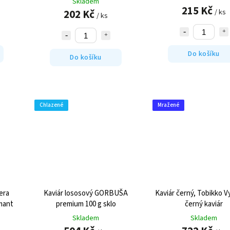
Skladem
215 Kč
202 Kč
/ ks
/ ks
Do košíku
Do košíku
Chlazené
Mražené
era
Kaviár lososový GORBUŠA
Kaviár černý, Tobikko
Vy
mant
premium 100 g sklo
černý kaviár
Skladem
Skladem