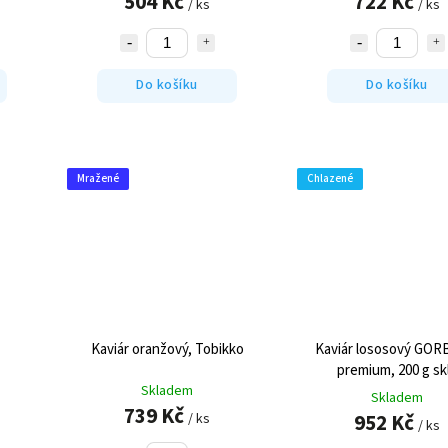
504 Kč
722 Kč
/ ks
/ ks
Do košíku
Do košíku
Mražené
Chlazené
Kaviár oranžový, Tobikko
Kaviár lososový GO
premium, 200 g sk
Skladem
Skladem
739 Kč
952 Kč
/ ks
/ ks