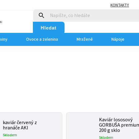
KONTAKTY
a:
Hledat
viny
Ovoce a zelenina
Mražené
Nápoje
Kaviár lososový
kaviár červený z
GORBUŠA premiu
hranáče AKI
200 g sklo
Skladem
Skladem