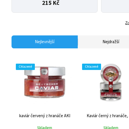
215 Kč
Zo
Nejlevnější
Nejdražší
Chlazené
Chlazené
kaviár červený z hranáče AKI
Kaviár černý z hranáče,
Skladem
Skladem