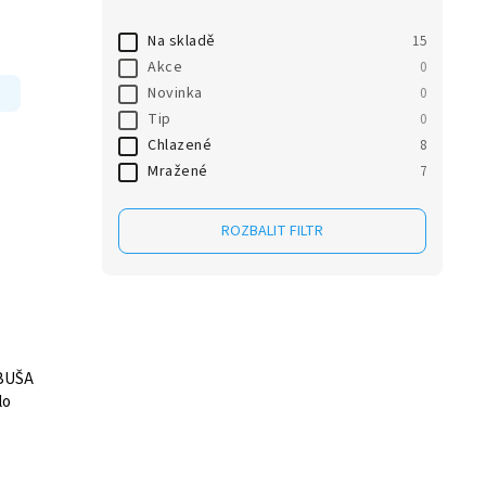
Na skladě
15
Akce
0
Novinka
0
Tip
0
Chlazené
8
Mražené
7
ROZBALIT FILTR
RBUŠA
lo