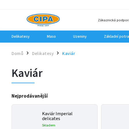
Zákaznická podpor
Delikatesy
Maso
Uzeniny
Základní potra
Domů
Delikatesy
Kaviár
/
/
Kaviár
Nejprodávanější
Kaviár Imperial
delicates
Skladem