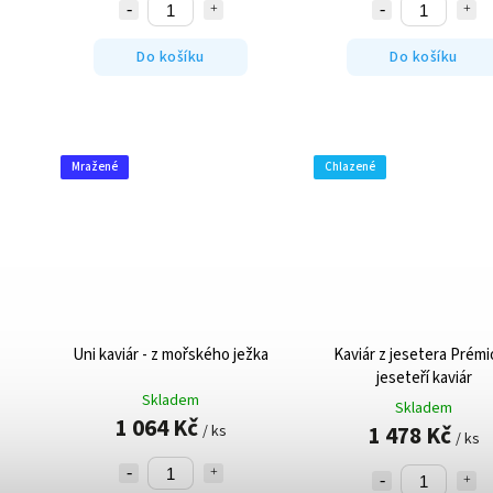
Do košíku
Do košíku
Mražené
Chlazené
Uni kaviár - z mořského ježka
Kaviár z jesetera
Prémi
jeseteří kaviár
Skladem
Skladem
1 064 Kč
1 478 Kč
/ ks
/ ks