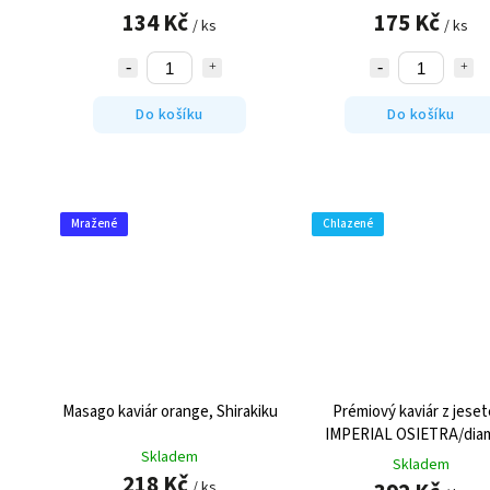
134 Kč
175 Kč
/ ks
/ ks
Do košíku
Do košíku
Mražené
Chlazené
Masago kaviár orange, Shirakiku
Prémiový kaviár z jeset
IMPERIAL OSIETRA/dia
Skladem
Skladem
218 Kč
/ ks