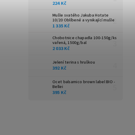
224 Kč
Mušle svatého Jakuba Hotate
10/20
Oblíbené a vynikající mušle
1 335 Kč
Chobotnice chapadla 100-150g/ks
vařená, 1500g/bal
2 033 Kč
Jelení terina s hruškou
392 Kč
Ocet balsamico brown label BIO -
Bellei
395 Kč