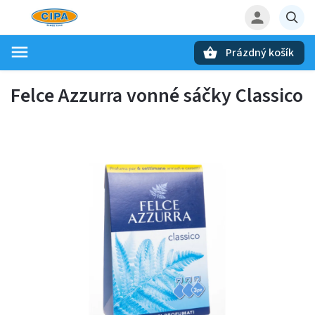
Prázdný košík
Hledat
Felce Azzurra vonné sáčky Classico