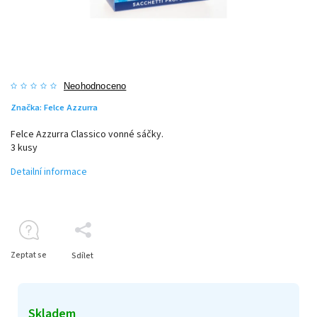
Neohodnoceno
Značka:
Felce Azzurra
Felce Azzurra Classico vonné sáčky.
3 kusy
Detailní informace
Zeptat se
Sdílet
Skladem