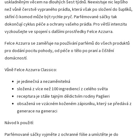
uskladněným věcem na dlouhých šest týdnů. Neexistuje nic lepšího
než vůně čerstvě vypraného prádla, která však po složení do šuplíků,
skříní či komod může být rychle pryč. Parfémované sáčky tak
dokončují cyklus péče a ochrany vašeho prádla. Pro větší intenzitu
vyzkoušejte ve spojení s dalšími prostředky Felce Azzurra.
Felce Azzurra se zaměřuje na používání parfémů do všech produktů
pro dodání pocitu pohody, od péče o tělo po praní a čištění
domácností.
Vůně Felce Azzurra Classico:
je jedinečná a nezaměnitelná
složená z více než 100 ingrediencí z celého světa
receptura je stále tajným dědictvím rodiny Paglieri
obsažená ve vzácném koženém zápisníku, který se předává z
generace na generaci
Návod k použití:
Parfémované sáčky vyjměte z ochranné fólie a umístěte je do