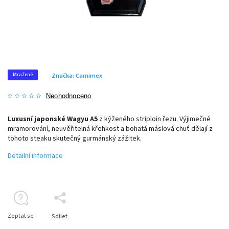
Mražené
Značka:
Carnimex
Neohodnoceno
Luxusní japonské Wagyu A5
z kýženého striploin řezu. Výjimečné
mramorování, neuvěřitelná křehkost a bohatá máslová chuť dělají z
tohoto steaku skutečný gurmánský zážitek.
Detailní informace
Zeptat se
Sdílet