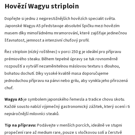
Hovězí Wagyu striploin
Dopřejte si jednu z nejprestižnějších hovězích specialit světa.
Japonské Wagyu A5 představuje absolutní špičku mezi hovězím
masem díky mimořádnému mramorování, které zajišťuje jedinečnou
šťavnatost, jemnost a intenzivní chuťový profil.
Řez striploin (nízký roštěnec) v porci 250 g je ideální pro přípravu
prémiového steaku. Během tepelné úpravy se tuk rovnoměrně
rozpouští a vytváří nezaměnitelnou máslovou texturu s dlouhou,
bohatou dochutí. Díky vysoké kvalitě masa doporučujeme
jednoduchou přípravu na pánvi nebo grilu, aby vynikla jeho přirozená
chuť.
Wagyu A5
je symbolem japonského řemesla a tradice chovu skotu.
Každé sousto nabízí výjimečný gastronomický zážitek, který ocení i ti
nejnáročnější milovníci steaků.
Tip na přípravu:
Podávejte v menších porcích, ideálně ve stupni
propečení rare až medium rare, pouze s vločkovou solí a čerstvě