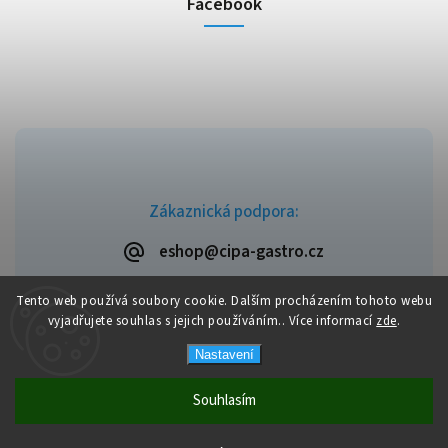
Facebook
Zákaznická podpora:
eshop@cipa-gastro.cz
Tento web používá soubory cookie. Dalším procházením tohoto webu
vyjadřujete souhlas s jejich používáním.. Více informací
zde
.
Copyright 2026
Cipa-Gastro.cz
. Všechna práva vyhrazena.
Nastavení
Upravit nastavení cookies
Vytvořil
Shoptet
| Design
Shoptak.cz
Souhlasím