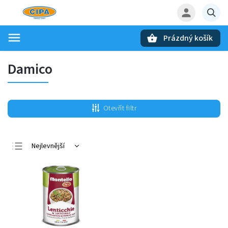
Prázdný košík
Hledat
Damico
Otevřít filtr
Nejlevnější
Nejdražší
Nejprodávanější
Abecedně