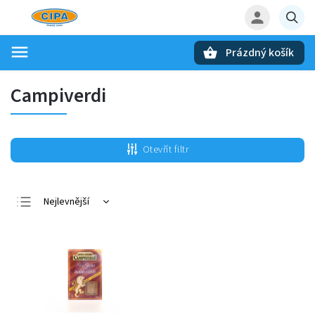
Prázdný košík
Hledat
Campiverdi
Otevřít filtr
Nejlevnější
Nejdražší
Nejprodávanější
Abecedně