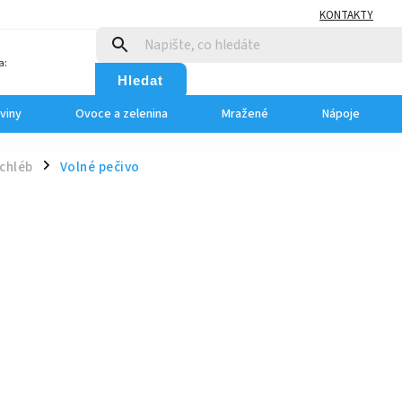
KONTAKTY
a:
Hledat
viny
Ovoce a zelenina
Mražené
Nápoje
 chléb
Volné pečivo
/