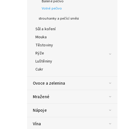
Balené pečivo
Volné pečivo
strouhanky a pečící směsi
Sůl a koření
Mouka
Těstoviny
Rýže
Luštěniny
Cukr
Ovoce a zelenina
Mražené
Nápoje
Vína