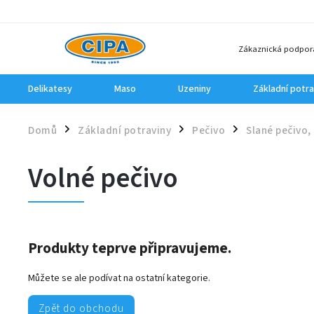
Zákaznická podpor
Delikatesy
Maso
Uzeniny
Základní potra
Domů
Základní potraviny
Pečivo
Slané pečivo,
/
/
/
Volné pečivo
Produkty teprve připravujeme.
Můžete se ale podívat na ostatní kategorie.
Zpět do obchodu