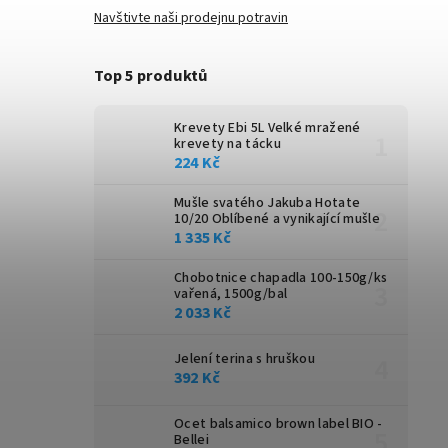
Navštivte naši prodejnu potravin
Top 5 produktů
Krevety Ebi 5L
Velké mražené
krevety na tácku
224 Kč
Mušle svatého Jakuba Hotate
10/20
Oblíbené a vynikající mušle
1 335 Kč
Chobotnice chapadla 100-150g/ks
vařená, 1500g/bal
2 033 Kč
Jelení terina s hruškou
392 Kč
Ocet balsamico brown label BIO -
Bellei