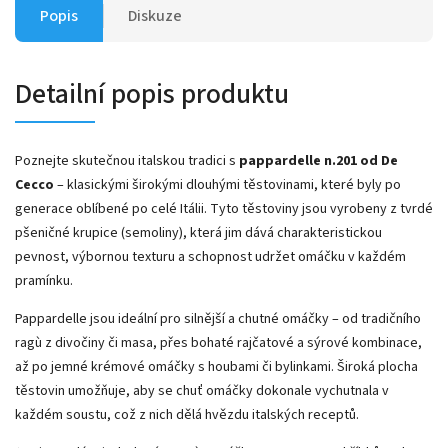
Popis
Diskuze
Detailní popis produktu
Poznejte skutečnou italskou tradici s
pappardelle n.201 od De
Cecco
– klasickými širokými dlouhými těstovinami, které byly po
generace oblíbené po celé Itálii. Tyto těstoviny jsou vyrobeny z tvrdé
pšeničné krupice (semoliny), která jim dává charakteristickou
pevnost, výbornou texturu a schopnost udržet omáčku v každém
pramínku.
Pappardelle jsou ideální pro silnější a chutné omáčky – od tradičního
ragù z divočiny či masa, přes bohaté rajčatové a sýrové kombinace,
až po jemné krémové omáčky s houbami či bylinkami. Široká plocha
těstovin umožňuje, aby se chuť omáčky dokonale vychutnala v
každém soustu, což z nich dělá hvězdu italských receptů.