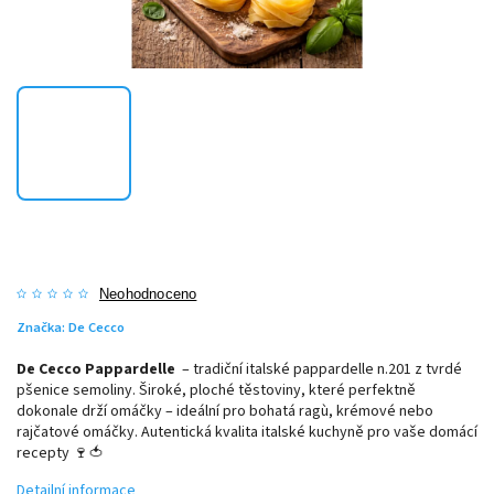
Neohodnoceno
Značka:
De Cecco
De Cecco Pappardelle
– tradiční italské pappardelle n.201 z tvrdé
pšenice semoliny. Široké, ploché těstoviny, které perfektně
dokonale drží omáčky – ideální pro bohatá ragù, krémové nebo
rajčatové omáčky. Autentická kvalita italské kuchyně pro vaše domácí
recepty 🍷🍅
Detailní informace