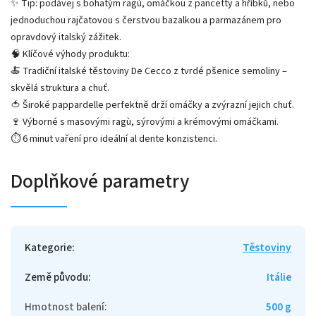
✨ Tip: podávej s bohatým ragù, omáčkou z pancetty a hříbků, nebo
jednoduchou rajčatovou s čerstvou bazalkou a parmazánem pro
opravdový italský zážitek.
🧠 Klíčové výhody produktu:
🍝 Tradiční italské těstoviny De Cecco z tvrdé pšenice semoliny –
skvělá struktura a chuť.
🍅 Široké pappardelle perfektně drží omáčky a zvýrazní jejich chuť.
🍷 Výborné s masovými ragù, sýrovými a krémovými omáčkami.
⏱ 6 minut vaření pro ideální al dente konzistenci.
Doplňkové parametry
Kategorie
:
Těstoviny
Země původu
:
Itálie
Hmotnost balení
:
500 g