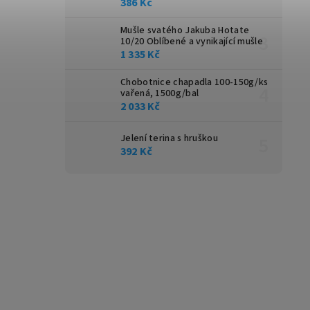
386 Kč
Mušle svatého Jakuba Hotate
10/20
Oblíbené a vynikající mušle
1 335 Kč
Chobotnice chapadla 100-150g/ks
vařená, 1500g/bal
2 033 Kč
Jelení terina s hruškou
392 Kč