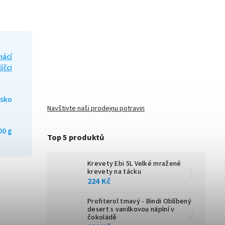
ácí
íčci
sko
Navštivte naši prodejnu potravin
00 g
Top 5 produktů
Krevety Ebi 5L
Velké mražené
krevety na tácku
224 Kč
Profiterol tmavý - Bindi
Oblíbený
desert s vanilkovou náplní v
čokoládě