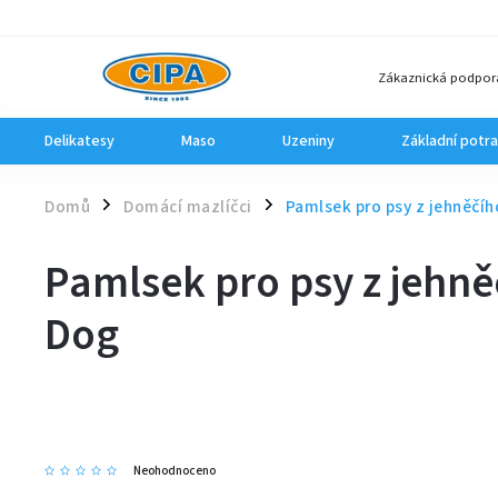
Zákaznická podpor
Delikatesy
Maso
Uzeniny
Základní potra
Domů
Domácí mazlíčci
Pamlsek pro psy z jehněčí
/
/
Pamlsek pro psy z jehn
Dog
Neohodnoceno