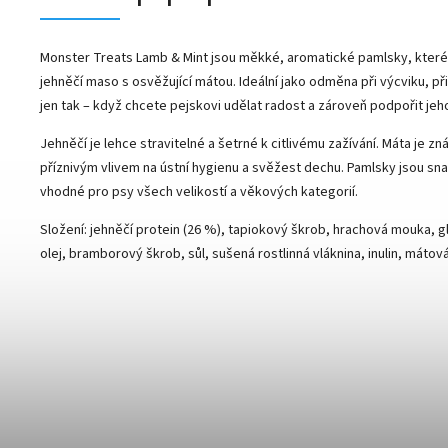
Monster Treats Lamb & Mint jsou měkké, aromatické pamlsky, které s
jehněčí maso s osvěžující mátou. Ideální jako odměna při výcviku, p
jen tak – když chcete pejskovi udělat radost a zároveň podpořit jeho
Jehněčí je lehce stravitelné a šetrné k citlivému zažívání. Máta je 
příznivým vlivem na ústní hygienu a svěžest dechu. Pamlsky jsou sna
vhodné pro psy všech velikostí a věkových kategorií.
Složení: jehněčí protein (26 %), tapiokový škrob, hrachová mouka, 
olej, bramborový škrob, sůl, sušená rostlinná vláknina, inulin, mátová