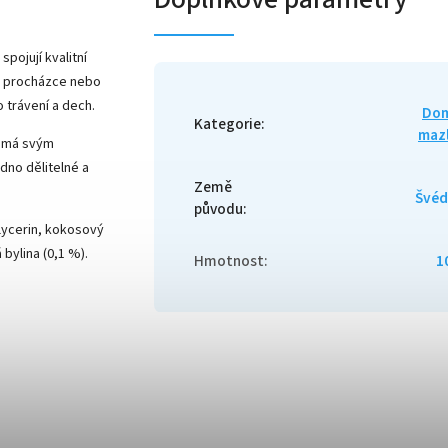
pojují kvalitní
ři procházce nebo
 trávení a dech.
Dom
Kategorie
:
mazl
známá svým
dno dělitelné a
Země
Švéd
původu
:
glycerin, kokosový
 bylina (0,1 %).
Hmotnost
:
1