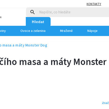
KONTAKTY
a:
Hledat
viny
Ovoce a zelenina
Mražené
Nápoje
ho masa a máty Monster Dog
ěčího masa a máty Monster
Znač