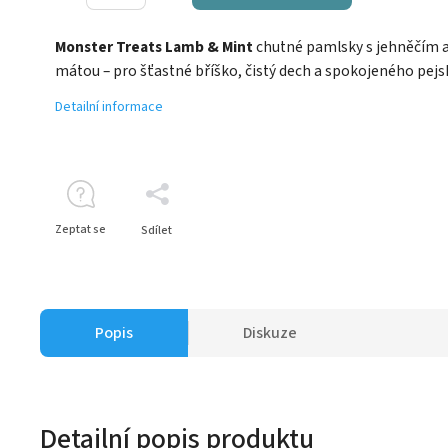
Monster Treats Lamb & Mint
chutné pamlsky s jehněčím 
mátou – pro šťastné bříško, čistý dech a spokojeného pejs
Detailní informace
Zeptat se
Sdílet
Popis
Diskuze
Detailní popis produktu