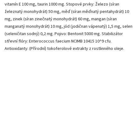
vitamín E 100 mg, taurin 1000 mg. Stopové prvky: Železo (síran
železnatý monohydrát) 50 mg, měď (síran měďnatý pentahydrát) 10
mg, zinek (síran zinečnatý monohydrát) 60 mg, mangan (síran
manganatý monohydrát) 10 mg, jód (jodičnan vápenatý) 1,5 mg, selen
(seleničitan sodný) 0,2 mg. Pojivo: Bentonit 5000 mg. Stabilizátor
střevní flóry: Enterococcus faecium NCIMB 10415 10^9 cfu.
Antioxidanty: (Přírodní) tokoferolové extrakty z rostlinného oleje.