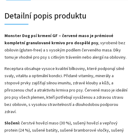
Detailní popis produktu
Monster Dog psí krmení GF – červené maso je prémiové
kompletní granulované krmivo pro dospělé psy
, vyrobené bez
obilovin (gluten-free) a s vysokým podílem červeného masa. Díky
tomu je vhodné pro psy s citlivým trávením nebo alergií na obiloviny.
Receptura obsahuje vysoce kvalitní bílkoviny, které podporují silné
svaly, vitalitu a optimální kondici. Přidané vitamíny, minerály a
stopové prvky zajišťují silnou imunitu, zdravé klouby a kůži, a
přirozenou chuť a atraktivitu krmiva pro psy. Červené maso je ideální
pro psy všech plemen, kteří potřebují vyváženou a zdravou stravu
bez obilovin, s vysokou stravitelností a dlouhodobou podporou
zdraví.
Složení:
čerstvé hovězí maso (30 %), sušený hovězí a vepřový
protein (24 %), sušené batáty, sušené bramborové vločky, sušený