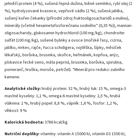
jehněčí protein (4 %), sušená řepná dužina, lněné semínko, rybí olej (2
%), hydrolyzované kvasnice, vepřové sádlo (2 %), sušená jablka,
sušený kořen čekanky (přírodní zdroj fruktooligosacharidů a inulinu),
minerály (včetně hexametafosforečnanu sodného* (0,35 %)), mannan-
oligosacharidy, glukosamin hydrochlorid (100 mg/kg), chondroitin
sulfát (100 mg/kg), sušené bylinky a ovoce (mořské řasy, cizrna,
jablko, mrkev, rajče, Yucca schidigera, vojtěška, šípky, měsíček
lékařský, borůvka, brusinka, skořice, heřmánek, kopřiva, anýz,
pískavice řecké seno, máta peprná, brusinka, borůvka, spirulina,
pomeranč, hruška, moruše, petržel). *Minerál pro redukci zubního
kamene.
Analytické složky:
hrubý protein: 32 %, hrubý tuk: 15 %, omega-3
mastné kyseliny: 1,1 %, omega-6 mastné kyseliny: 2,5 %, hrubá
vláknina: 2 %, hrubý popel: 8,8 %, vápník: 1,6 %, fosfor: 1,2 %,
vlhkost: 9 %
​Kalorická hodnota:
3786 kcal/kg.
Nutriční doplňky:
vitamíny: vitamín A 15000 IU, vitamín D3 1500 IU,