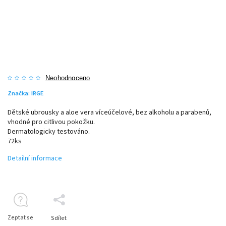
Neohodnoceno
Značka:
IRGE
Dětské ubrousky a aloe vera víceúčelové, bez alkoholu a parabenů,
vhodné pro citlivou pokožku.
Dermatologicky testováno.
72ks
Detailní informace
Zeptat se
Sdílet