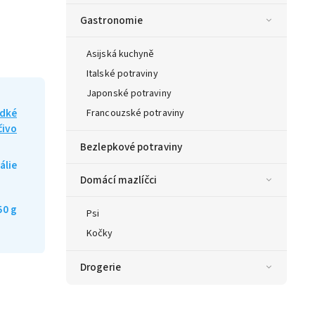
Gastronomie
Asijská kuchyně
Italské potraviny
Japonské potraviny
adké
Francouzské potraviny
čivo
Bezlepkové potraviny
tálie
Domácí mazlíčci
50 g
Psi
Kočky
Drogerie