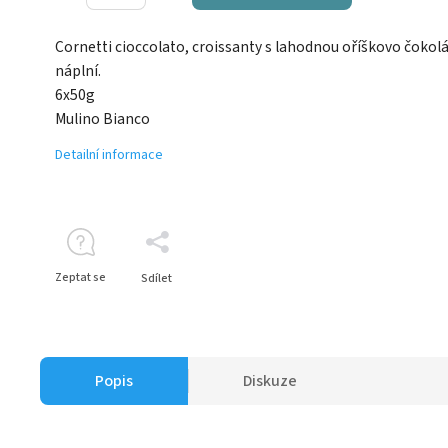
Cornetti cioccolato, croissanty s lahodnou oříškovo čoko
náplní.
6x50g
Mulino Bianco
Detailní informace
Zeptat se
Sdílet
Popis
Diskuze