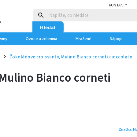
KONTAKTY
a:
Hledat
viny
Ovoce a zelenina
Mražené
Nápoje
o
Čokoládové croissanty, Mulino Bianco corneti cioccolato
/
Mulino Bianco corneti
Značka:
Mu