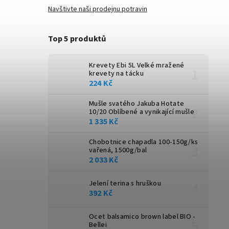
Navštivte naši prodejnu potravin
Top 5 produktů
Krevety Ebi 5L
Velké mražené
krevety na tácku
224 Kč
Mušle svatého Jakuba Hotate
10/20
Oblíbené a vynikající mušle
1 335 Kč
Chobotnice chapadla 100-150g/ks
vařená, 1500g/bal
2 033 Kč
Jelení terina s hruškou
392 Kč
Ocet balsamico brown label BIO -
Bellei