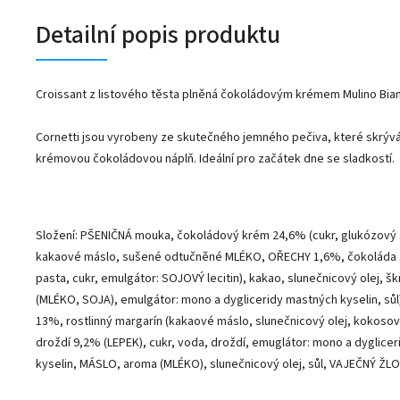
Detailní popis produktu
Croissant z listového těsta plněná čokoládovým krémem
Mulino Bia
Cornetti jsou vyrobeny ze skutečného jemného pečiva, které skrývá
krémovou čokoládovou náplň.
Ideální pro začátek dne se sladkostí.
Složení: PŠENIČNÁ mouka, čokoládový krém 24,6% (cukr, glukózový 
kakaové máslo, sušené odtučněné MLÉKO, OŘECHY 1,6%, čokoláda
pasta, cukr, emulgátor: SOJOVÝ lecitin), kakao, slunečnicový olej, š
(MLÉKO, SOJA), emulgátor: mono a dygliceridy mastných kyselin, sůl
13%, rostlinný margarín (kakaové máslo, slunečnicový olej, kokosový
droždí 9,2% (LEPEK), cukr, voda, droždí, emuglátor: mono a dyglice
kyselin, MÁSLO, aroma (MLÉKO), slunečnicový olej, sůl, VAJEČNÝ Ž