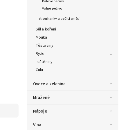
Balené pečivo
Volné pečivo
strouhanky a pečící směsi
Sůl a koření
Mouka
Těstoviny
Rýže
Luštěniny
Cukr
Ovoce a zelenina
Mražené
Nápoje
Vína