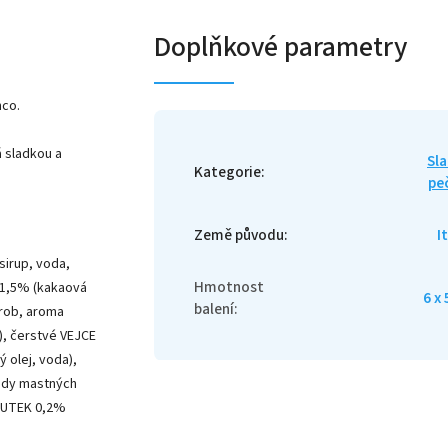
Doplňkové parametry
nco.
 sladkou a
Sl
Kategorie
:
pe
Země původu
:
I
sirup, voda,
Hmotnost
 1,5% (kakaová
6 x 
balení
:
krob, aroma
), čerstvé VEJCE
 olej, voda),
ridy mastných
LOUTEK 0,2%