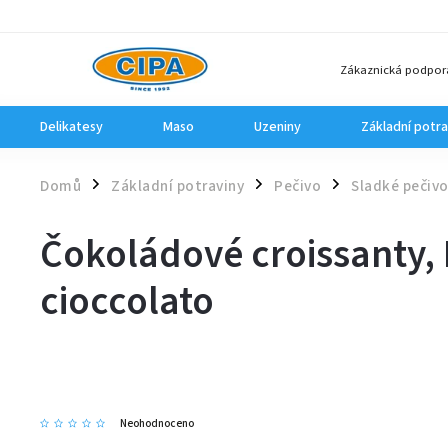
Zákaznická podpor
Delikatesy
Maso
Uzeniny
Základní potra
Domů
Základní potraviny
Pečivo
Sladké pečiv
/
/
/
Čokoládové croissanty, 
cioccolato
Neohodnoceno