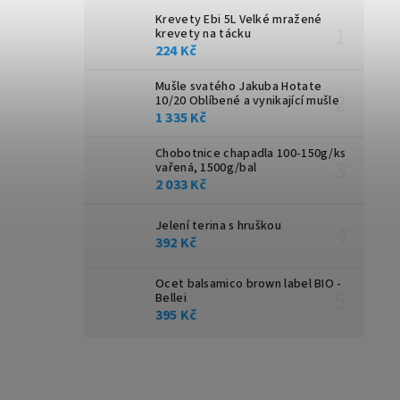
Krevety Ebi 5L
Velké mražené
krevety na tácku
224 Kč
Mušle svatého Jakuba Hotate
10/20
Oblíbené a vynikající mušle
1 335 Kč
Chobotnice chapadla 100-150g/ks
vařená, 1500g/bal
2 033 Kč
Jelení terina s hruškou
392 Kč
Ocet balsamico brown label BIO -
Bellei
395 Kč