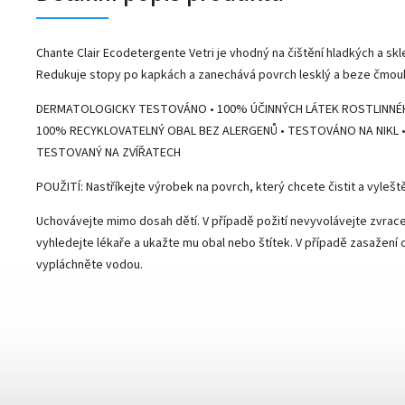
Chante Clair Ecodetergente Vetri je vhodný na čištění hladkých a sk
Redukuje stopy po kapkách a zanechává povrch lesklý a beze čmou
DERMATOLOGICKY TESTOVÁNO • 100% ÚČINNÝCH LÁTEK ROSTLINNÉ
100% RECYKLOVATELNÝ OBAL BEZ ALERGENŮ • TESTOVÁNO NA NIKL 
TESTOVANÝ NA ZVÍŘATECH
POUŽITÍ: Nastříkejte výrobek na povrch, který chcete čistit a vylešt
Uchovávejte mimo dosah dětí. V případě požití nevyvolávejte zvracen
vyhledejte lékaře a ukažte mu obal nebo štítek. V případě zasažení 
vypláchněte vodou.