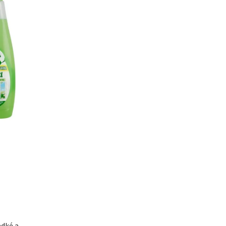
adké a