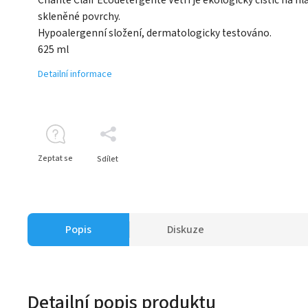
skleněné povrchy.
Hypoalergenní složení, dermatologicky testováno.
625 ml
Detailní informace
Zeptat se
Sdílet
Popis
Diskuze
Detailní popis produktu