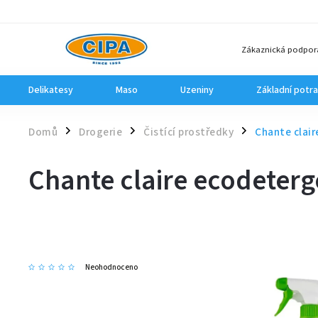
Zákaznická podpor
Delikatesy
Maso
Uzeniny
Základní potra
Domů
Drogerie
Čistící prostředky
Chante clair
/
/
/
Chante claire ecodeterge
Neohodnoceno