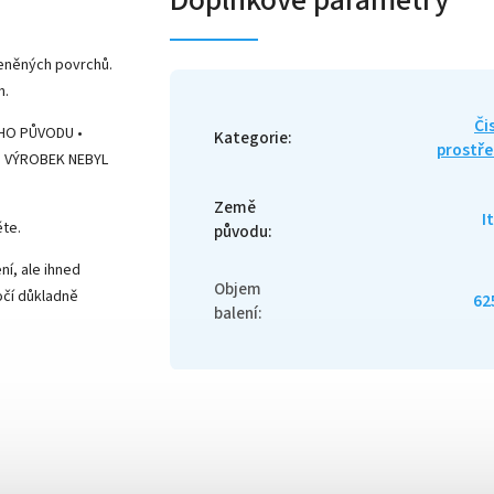
leněných povrchů.
h.
Čis
HO PŮVODU •
Kategorie
:
prostř
• VÝROBEK NEBYL
Země
I
ěte.
původu
:
í, ale ihned
Objem
očí důkladně
62
balení
: