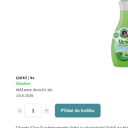
118 Kč
/ ks
Skladem
Můžeme doručit do:
10.8.2026
Přidat do košíku
Chante Clair Ecodetergente Vetri je ekologický čistič na hl