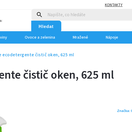
KONTAKTY
a:
Hledat
viny
Ovoce a zelenina
Mražené
Nápoje
e ecodetergente čistič oken, 625 ml
nte čistič oken, 625 ml
Značka: