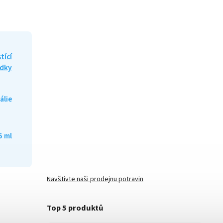
tící
edky
tálie
5 ml
Navštivte naši prodejnu potravin
Top 5 produktů