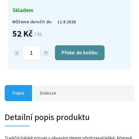
Skladem
Můžeme doručit do:
11.8.2026
52 Kč
/ ks
Přidat do košíku
Popis
Diskuze
Detailní popis produktu
Tradiční italské grissini s olivovým olejem představují lehké, křupavé