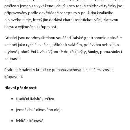
pečivo s jemnou a vyváženou chutí. Tyto tenké chlebové tyčinky jsou
připravovány podle osvědčené receptury s použitím kvalitního
olivového oleje, který jim dodává charakteristickou vůni, zlatavou
barvu a výjimečnou křupavost.
Grissini jsou neodmyslitelnou součástí italské gastronomie a skvěle
se hodí jako rychlá svačina, příloha k salátům, polévkám nebo jako
stylové pohoštění k vínu. Výborně doplňují sýry, šunky, pomazánky i
antipasti.
Praktické balení v krabičce pomáhá zachovat jejich čerstvost a
křupavost.
Hlavní přednosti:
tradiční italské pečivo
jemná chuť olivového oleje
lehké a křupavé