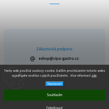
Zákaznická podpora:
eshop@cipa-gastro.cz
Tento web používá soubory cookie. Dalším procházením tohoto webu
vyjadřujete souhlas s jejich používáním.. Více informací
zde
.
Copyright 2026
Cipa-Gastro.cz
. Všechna práva vyhrazena.
Nastavení
Upravit nastavení cookies
Vytvořil
Shoptet
| Design
Shoptak.cz
Souhlasím
Doprava zdarma od výše objednávky 2.000 Kč, v případě nižší
Odmítnout