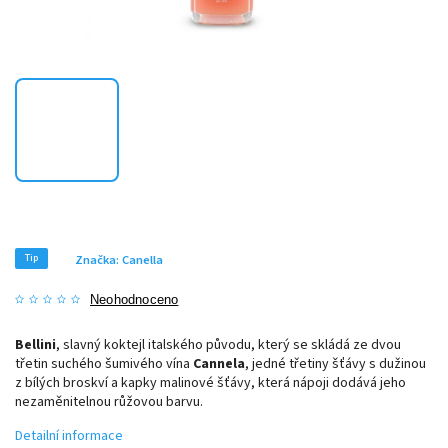
Tip
Značka:
Canella
Neohodnoceno
Bellini
, slavný koktejl italského původu, který se skládá ze dvou
třetin suchého šumivého vína
Cannela
, jedné třetiny šťávy s dužinou
z bílých broskví a kapky malinové šťávy, která nápoji dodává jeho
nezaměnitelnou růžovou barvu.
Detailní informace