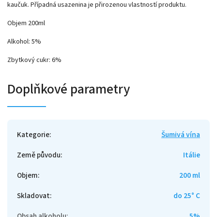
kaučuk. Případná usazenina je přirozenou vlastností produktu.
Objem 200ml
Alkohol: 5%
Zbytkový cukr: 6%
Doplňkové parametry
Kategorie
:
Šumivá vína
Země původu
:
Itálie
Objem
:
200 ml
Skladovat
:
do 25° C
Obsah alkoholu
:
5%