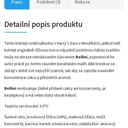
Popis
Podobné (3)
Diskuze
Detailní popis produktu
Tento koktejl vznikl náhodou v Harry’s baru v Benátkách, jelikož měl
koktejl originálně růžovou barvu nápadně podobnou hábitu svatého
muže na obraze namalovaném Giovannim
Bellini
, pojmenoval ho
autor právě po tomto slavném benátském malíři. Bílé broskve se
sbírají v době své nejvyšší zralosti, tak aby se zajistila maximální
koncentrace cukru a přírodních aromat.
Bellini
neobsahuje žádné přidané cukry ani konzervanty, je
bezlepkový a má velmi nízký obsah kalorií.
Teplota servírování: 3-5°C
Šumivé víno, broskvová šťáva (24%), malinová šťáva, mošt
koncentrát, barviva: karmín a beta-karoten, stabilizátor: akáciový