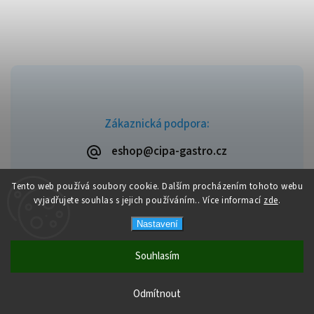
Zákaznická podpora:
eshop@cipa-gastro.cz
Tento web používá soubory cookie. Dalším procházením tohoto webu
vyjadřujete souhlas s jejich používáním.. Více informací
zde
.
Copyright 2026
Cipa-Gastro.cz
. Všechna práva vyhrazena.
Nastavení
Upravit nastavení cookies
Vytvořil
Shoptet
| Design
Shoptak.cz
Souhlasím
Doprava zdarma od výše objednávky 2.000 Kč, v případě nižší
Odmítnout
objednávky max. poplatek 200 Kč.