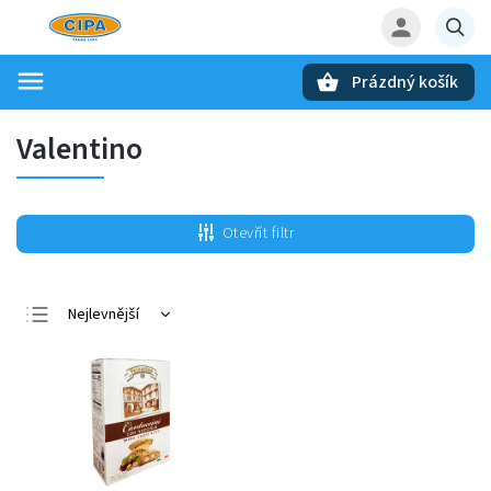
Prázdný košík
Hledat
Valentino
Otevřít filtr
Nejlevnější
Nejdražší
Nejprodávanější
Abecedně