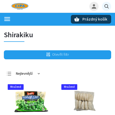
Prázdný košík
Hledat
Shirakiku
Otevřít filtr
Nejlevnější
Nejdražší
Mražené
Mražené
Nejprodávanější
Abecedně