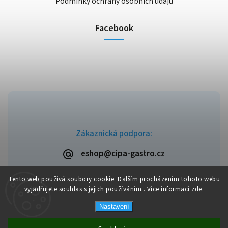
Podmínky ochrany osobních údajů
Facebook
Zákaznická podpora:
eshop@cipa-gastro.cz
Tento web používá soubory cookie. Dalším procházením tohoto webu
vyjadřujete souhlas s jejich používáním.. Více informací
zde
.
Copyright 2026
Cipa-Gastro.cz
. Všechna práva vyhrazena.
Nastavení
Upravit nastavení cookies
Vytvořil
Shoptet
| Design
Shoptak.cz