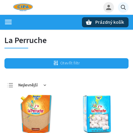
Prázdný košík
Hledat
La Perruche
Otevřít filtr
Nejlevnější
Nejdražší
Nejprodávanější
Abecedně