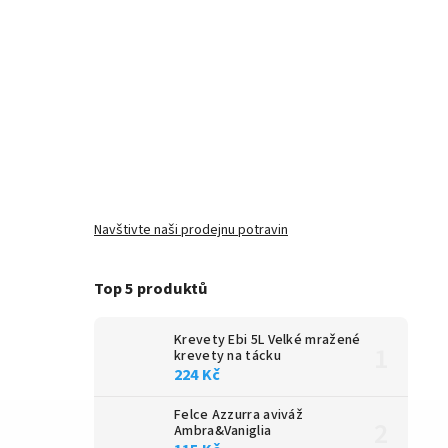
Navštivte naši prodejnu potravin
Top 5 produktů
Krevety Ebi 5L
Velké mražené
krevety na tácku
224 Kč
Felce Azzurra aviváž
Ambra&Vaniglia