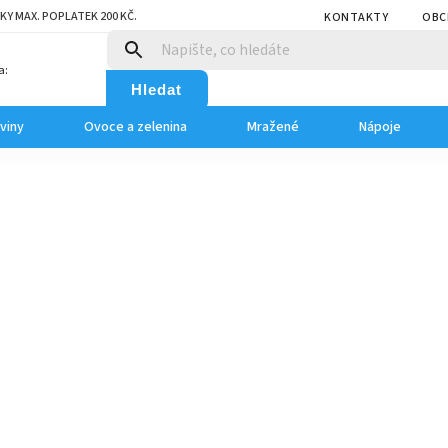
KY MAX. POPLATEK 200 KČ.
KONTAKTY
OBC
a:
Hledat
viny
Ovoce a zelenina
Mražené
Nápoje