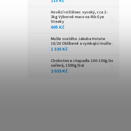
115 Kč
Hovězí roštěnec vysoký, cca 2-
3kg
Výborné maso na Rib Eye
Steaky
605 Kč
Mušle svatého Jakuba Hotate
10/20
Oblíbené a vynikající mušle
1 335 Kč
Chobotnice chapadla 100-150g/ks
vařená, 1500g/bal
2 033 Kč