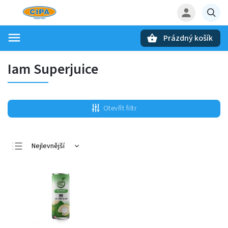
Prázdný košík
Hledat
Iam Superjuice
Otevřít filtr
Nejlevnější
Nejdražší
Nejprodávanější
Abecedně