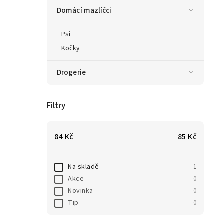
Domácí mazlíčci
Psi
Kočky
Drogerie
Filtry
84
Kč
85
Kč
Na skladě
1
Akce
0
Novinka
0
Tip
0