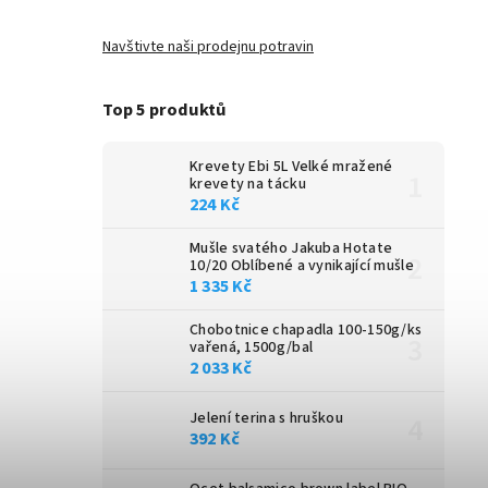
Navštivte naši prodejnu potravin
Top 5 produktů
Krevety Ebi 5L
Velké mražené
krevety na tácku
224 Kč
Mušle svatého Jakuba Hotate
10/20
Oblíbené a vynikající mušle
1 335 Kč
Chobotnice chapadla 100-150g/ks
vařená, 1500g/bal
2 033 Kč
Jelení terina s hruškou
392 Kč