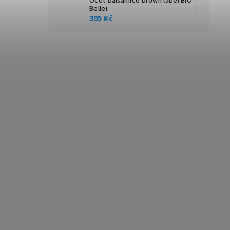
Ocet balsamico brown label BIO -
Bellei
395 Kč