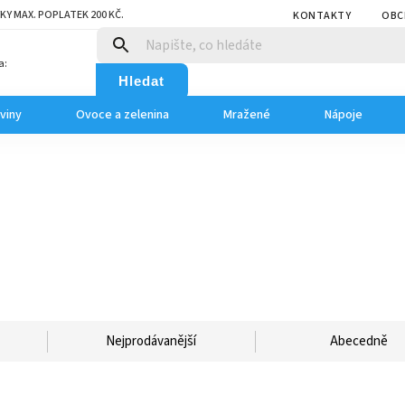
KY MAX. POPLATEK 200 KČ.
KONTAKTY
OBC
a:
Hledat
viny
Ovoce a zelenina
Mražené
Nápoje
Nejprodávanější
Abecedně