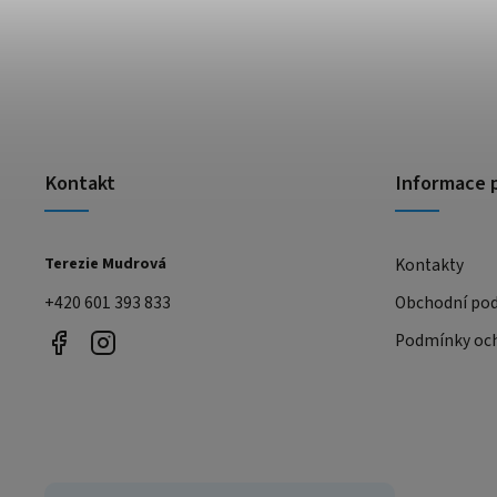
Kontakt
Informace 
Terezie Mudrová
Kontakty
+420 601 393 833
Obchodní po
Podmínky och