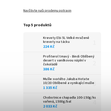
Navštivte naši prodejnu potravin
Top 5 produktů
Krevety Ebi 5L
Velké mražené
krevety na tácku
224 Kč
Profiterol tmavý - Bindi
Oblíbený
desert s vanilkovou náplní v
čokoládě
386 Kč
Mušle svatého Jakuba Hotate
10/20
Oblíbené a vynikající mušle
1 335 Kč
Chobotnice chapadla 100-150g/ks
vařená, 1500g/bal
2 033 Kč