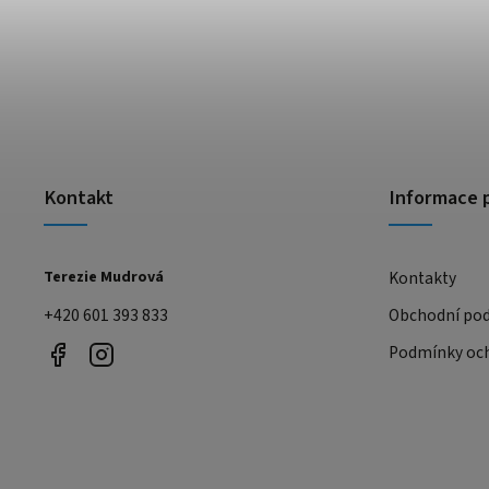
Kontakt
Informace 
Terezie Mudrová
Kontakty
+420 601 393 833
Obchodní po
Podmínky och