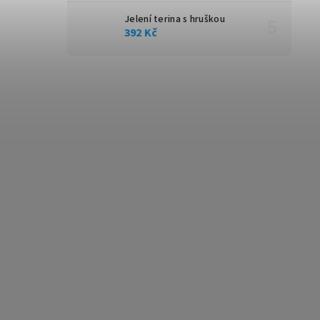
Jelení terina s hruškou
392 Kč