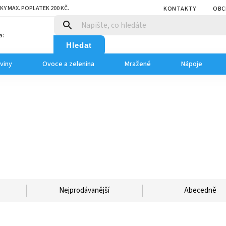
KY MAX. POPLATEK 200 KČ.
KONTAKTY
OBC
a:
Hledat
viny
Ovoce a zelenina
Mražené
Nápoje
Nejprodávanější
Abecedně