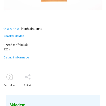
Neohodnoceno
Značka:
Maldon
Uzená mořská sůl
125g
Detailní informace
Zeptat se
Sdílet
Skladem