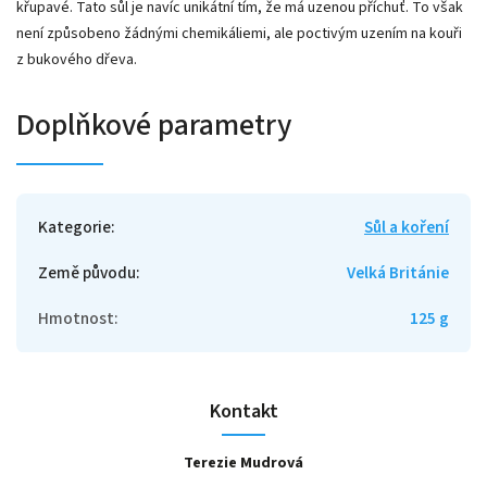
křupavé. Tato sůl je navíc unikátní tím, že má uzenou příchuť. To však
není způsobeno žádnými chemikáliemi, ale poctivým uzením na kouři
z bukového dřeva.
Doplňkové parametry
Kategorie
:
Sůl a koření
Země původu
:
Velká Británie
Hmotnost
:
125 g
Kontakt
Terezie Mudrová