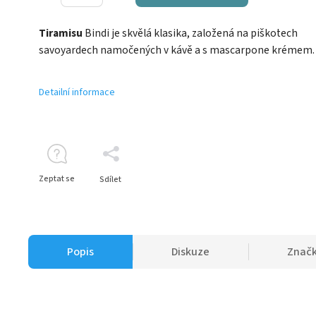
Tiramisu
Bindi je skvělá klasika, založená na piškotech
savoyardech namočených v kávě a s mascarpone krémem.
Detailní informace
Zeptat se
Sdílet
Popis
Diskuze
Znač