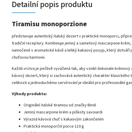
Detailní popis produktu
Tiramisu monoporzione
představuje autentický italský dezert v praktické monoporci, připr
tradiční receptury. Kombinuje jemný a sametový mascarpone krém, 
namočené v aromatické kávě a lehký kakaový posyp, který dotváří 
chuťovou harmonii.
Každá vrstva je pečlivě vyvážená tak, aby vznikl dokonale krémový 
kávový dezert, který si zachovává autentický charakter klasického t
velikosti a jednoduchému servírování je ideální pro profesionální ga
Výhody produktu:
Originální italské tiramisu od značky Bindi
Jemný mascarpone krém a piškoty savoiardi
Výrazná kávová chuť s kakaovým zakončením
Praktická monoporční porce 110 g