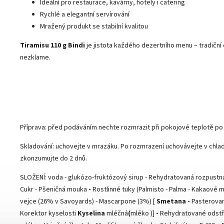
Ideální pro restaurace, kavárny, hotely i catering
Rychlé a elegantní servírování
Mražený produkt se stabilní kvalitou
Tiramisu 110 g Bindi
je jistota každého dezertního menu – tradiční 
nezklame.
Příprava: p
řed podáváním nechte rozmrazit při pokojové teplotě po 
Skladování: u
chovejte v mrazáku. Po rozmrazení uchovávejte v chla
zkonzumujte do 2 dnů.
SLOŽENÍ: voda - glukózo-fruktózový sirup - Rehydratovaná rozpustná
Cukr - Pšeničná mouka
-
Rostlinné tuky (Palmisto - Palma - Kakaové 
vejce (26% v Savoyards) - Mascarpone (3%) [
Smetana -
Pasterovan
Korektor kyselosti
Kyselina
mléčná
(
mléko )]
-
Rehydratované odst