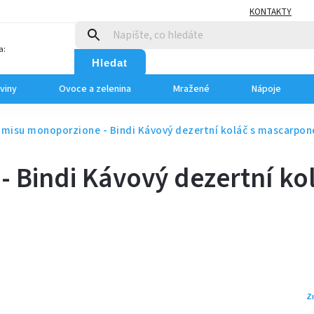
KONTAKTY
a:
Hledat
viny
Ovoce a zelenina
Mražené
Nápoje
amisu monoporzione - Bindi
Kávový dezertní koláč s mascarpon
- Bindi
Kávový dezertní ko
Z