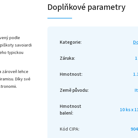
Doplňkové parametry
avený podle
Kategorie
:
Do
piškoty savoiardi
jeho typickou
Záruka
:
1
a zároveň lehce
Hmotnost
:
1.
iramisu. Díky své
stronomii.
Země původu
:
I
Hmotnost
10 ks x 1
balení
:
Kód CIPA
:
904