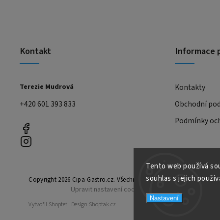
Kontakt
Informace 
Terezie Mudrová
Kontakty
+420 601 393 833
Obchodní po
Podmínky och
Tento web používá sou
souhlas s jejich použív
Copyright 2026
Cipa-Gastro.cz
. Všechna práva vyhrazena.
Upravit nastavení cookies
Nastavení
Vytvořil
Shoptet
| Design
Shoptak.cz