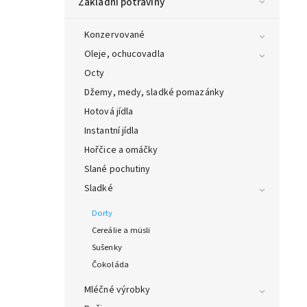
Základní potraviny
Konzervované
Oleje, ochucovadla
Octy
Džemy, medy, sladké pomazánky
Hotová jídla
Instantní jídla
Hořčice a omáčky
Slané pochutiny
Sladké
Dorty
Cereálie a müsli
Sušenky
Čokoláda
Mléčné výrobky