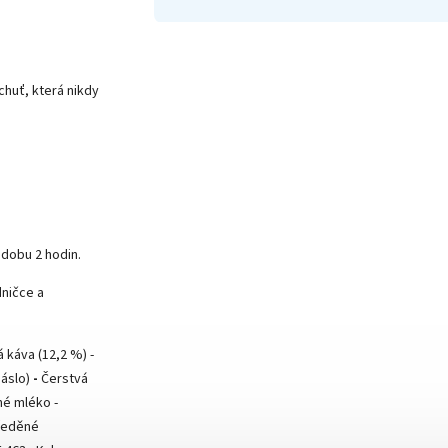
chuť, která nikdy
dobu 2 hodin.
dničce a
 káva (12,2 %) -
máslo)
-
Čerstvá
é mléko -
ředěné