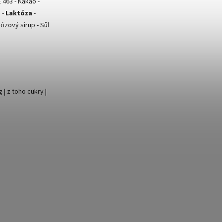
 463 - Kakao -
 -
Laktóza
-
kózový sirup - Sůl
 | z toho cukry |