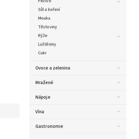
Pečivo
Sůl a koření
Mouka
Těstoviny
Rýže
Luštěniny
Cukr
Ovoce a zelenina
Mražené
Nápoje
Vína
Gastronomie