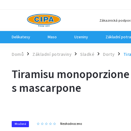
Zákaznická podpor
Delikatesy
Maso
Uzeniny
Základní potra
Domů
Základní potraviny
Sladké
Dorty
Tir
/
/
/
/
Tiramisu monoporzione 
s mascarpone
Neohodnoceno
Mražené