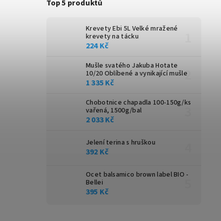
Top 5 produktů
Krevety Ebi 5L
Velké mražené
krevety na tácku
224 Kč
Mušle svatého Jakuba Hotate
10/20
Oblíbené a vynikající mušle
1 335 Kč
Chobotnice chapadla 100-150g/ks
vařená, 1500g/bal
2 033 Kč
Jelení terina s hruškou
392 Kč
Ocet balsamico brown label BIO -
Bellei
395 Kč