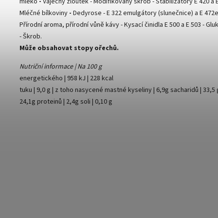
mléko
-
Vaječný žloutek - Modifikovaný škrob - Stabilizátory E 420 a E
Mléčné bílkoviny
-
Dedyrose - E 322 emulgátory (slunečnice) a E 472e
Přírodní aroma, přírodní vůně kávy - Kysací činidla E 500 a E 503 - Glu
- Škrob.
Může obsahovat stopy ořechů.
Nutriční informace | Na 100 g
energetického | 958 kJ | 228 kcal
tuku | 9,0 g | z toho nasycené mastné kyseliny | 6,9g sacharidů | 33,5 g
24,1g proteinů | 2,4g soli | 0,10 g