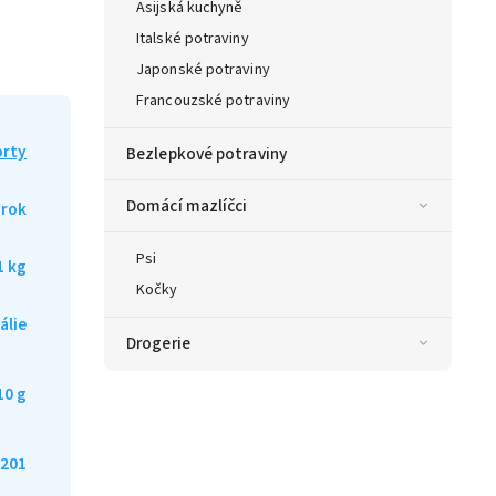
Asijská kuchyně
Italské potraviny
Japonské potraviny
Francouzské potraviny
rty
Bezlepkové potraviny
Domácí mazlíčci
 rok
Psi
1 kg
Kočky
tálie
Drogerie
10 g
201