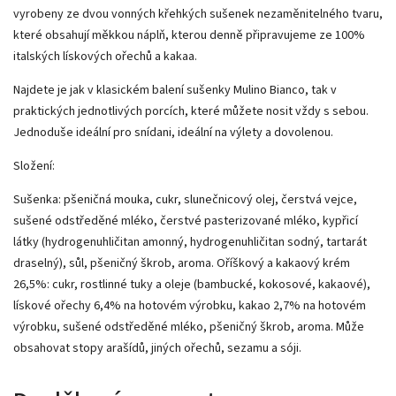
vyrobeny ze dvou vonných křehkých sušenek nezaměnitelného tvaru,
které obsahují měkkou náplň, kterou denně připravujeme ze 100%
italských lískových ořechů a kakaa.
Najdete je jak v klasickém balení sušenky Mulino Bianco, tak v
praktických jednotlivých porcích, které můžete nosit vždy s sebou.
Jednoduše ideální pro snídani, ideální na výlety a dovolenou.
Složení:
Sušenka: pšeničná mouka, cukr, slunečnicový olej, čerstvá vejce,
sušené odstředěné mléko, čerstvé pasterizované mléko, kypřicí
látky (hydrogenuhličitan amonný, hydrogenuhličitan sodný, tartarát
draselný), sůl, pšeničný škrob, aroma.
Oříškový a kakaový krém
26,5%: cukr, rostlinné tuky a oleje (bambucké, kokosové, kakaové),
lískové ořechy 6,4% na hotovém výrobku, kakao 2,7% na hotovém
výrobku, sušené odstředěné mléko, pšeničný škrob, aroma.
Může
obsahovat stopy arašídů, jiných ořechů, sezamu a sóji.