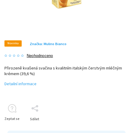
Novinka
Značka:
Mulino Bianco
Neohodnoceno
Přirozeně kvašená svačina s kvalitním italským čerstvým mléčným
krémem (39,6 %)
Detailní informace
Zeptat se
Sdílet