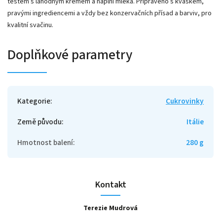
těstem s lahodným krémem a náplní mléka. Připraveno s kváskem,
pravými ingrediencemi a vždy bez konzervačních přísad a barviv, pro
kvalitní svačinu.
Doplňkové parametry
Kategorie
:
Cukrovinky
Země původu
:
Itálie
Hmotnost balení
:
280 g
Kontakt
Terezie Mudrová