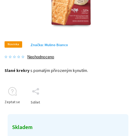
Novinka
Značka:
Mulino Bianco
Neohodnoceno
Slané krekry
s pomalým přirozeným kynutím.
Zeptat se
Sdílet
Skladem