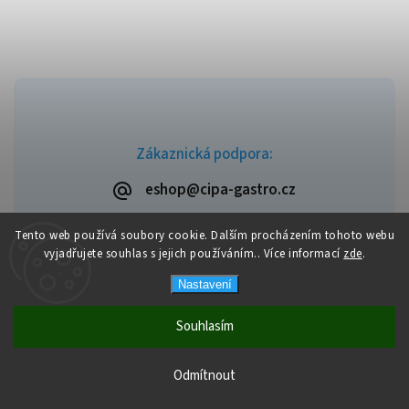
Zákaznická podpora:
eshop@cipa-gastro.cz
Tento web používá soubory cookie. Dalším procházením tohoto webu
vyjadřujete souhlas s jejich používáním.. Více informací
zde
.
Copyright 2026
Cipa-Gastro.cz
. Všechna práva vyhrazena.
Nastavení
Upravit nastavení cookies
Vytvořil
Shoptet
| Design
Shoptak.cz
Souhlasím
Doprava zdarma od výše objednávky 2.000 Kč, v případě nižší
Odmítnout
objednávky max. poplatek 200 Kč.