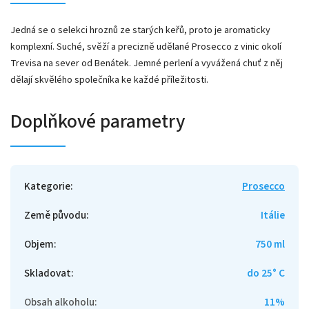
Jedná se o selekci hroznů ze starých keřů, proto je aromaticky
komplexní. Suché, svěží a precizně udělané Prosecco z vinic okolí
Trevisa na sever od Benátek. Jemné perlení a vyvážená chuť z něj
dělají skvělého společníka ke každé příležitosti.
Doplňkové parametry
Kategorie
:
Prosecco
Země původu
:
Itálie
Objem
:
750 ml
Skladovat
:
do 25° C
Obsah alkoholu
:
11%