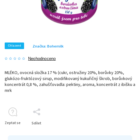
Chlazené
Značka:
Bohemilk
Neohodnoceno
MLÉKO, ovocná složka 17 % (cukr, ostružiny 20%, borůvky 20%,
glukózo-fruktózový sirup, modifikovaný kukuřičný škrob, borůvkový
koncentrát 0,8 %, zahušťovadla: pektiny, aroma, koncentrát z ibišku a
mrk
Zeptat se
Sdílet