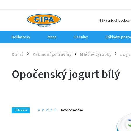
Zákaznická podpor
Delikatesy
Maso
Uzeniny
Základní potra
Domů
Základní potraviny
Mléčné výrobky
Jogu
/
/
/
Opočenský jogurt bílý
Neohodnoceno
Chlazené