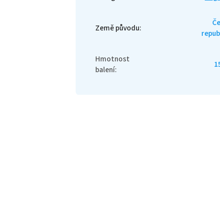
Če
Země původu
:
repub
Hmotnost
1
balení
: