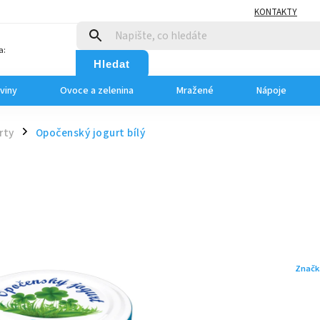
KONTAKTY
a:
Hledat
viny
Ovoce a zelenina
Mražené
Nápoje
rty
Opočenský jogurt bílý
/
Značk