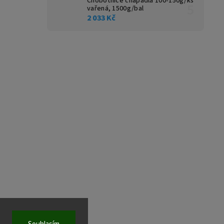
Chobotnice chapadla 100-150g/ks
vařená, 1500g/bal
2 033 Kč