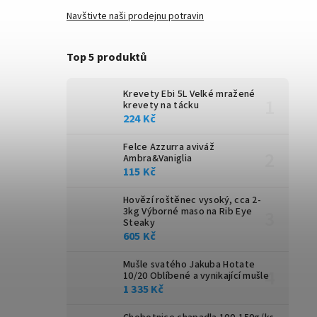
Navštivte naši prodejnu potravin
Top 5 produktů
Krevety Ebi 5L
Velké mražené
krevety na tácku
224 Kč
Felce Azzurra aviváž
Ambra&Vaniglia
115 Kč
Hovězí roštěnec vysoký, cca 2-
3kg
Výborné maso na Rib Eye
Steaky
605 Kč
Mušle svatého Jakuba Hotate
10/20
Oblíbené a vynikající mušle
1 335 Kč