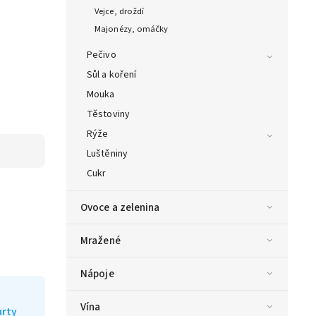
Vejce, droždí
Majonézy, omáčky
Pečivo
Sůl a koření
Mouka
Těstoviny
Rýže
Luštěniny
Cukr
Ovoce a zelenina
Mražené
Nápoje
Vína
urty