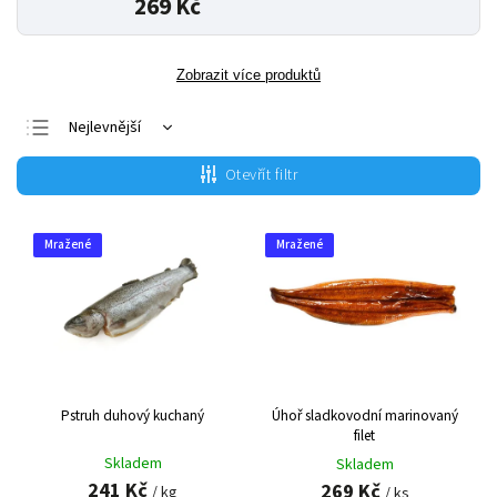
269 Kč
Zobrazit více produktů
Nejlevnější
Nejdražší
Otevřít filtr
Nejprodávanější
Abecedně
Mražené
Mražené
Pstruh duhový kuchaný
Úhoř sladkovodní marinovaný
filet
Skladem
Skladem
241 Kč
269 Kč
/ kg
/ ks