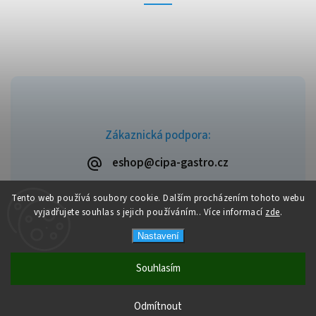
Zákaznická podpora:
eshop@cipa-gastro.cz
Tento web používá soubory cookie. Dalším procházením tohoto webu
vyjadřujete souhlas s jejich používáním.. Více informací
zde
.
Copyright 2026
Cipa-Gastro.cz
. Všechna práva vyhrazena.
Nastavení
Upravit nastavení cookies
Vytvořil
Shoptet
| Design
Shoptak.cz
Souhlasím
Doprava zdarma od výše objednávky 2.000 Kč, v případě nižší
Odmítnout