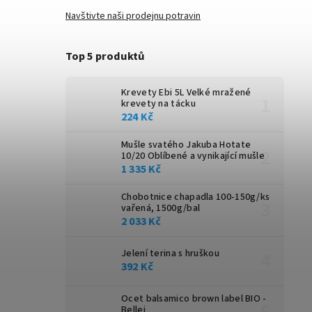
Navštivte naši prodejnu potravin
Top 5 produktů
Krevety Ebi 5L
Velké mražené
krevety na tácku
224 Kč
Mušle svatého Jakuba Hotate
10/20
Oblíbené a vynikající mušle
1 335 Kč
Chobotnice chapadla 100-150g/ks
vařená, 1500g/bal
2 033 Kč
Jelení terina s hruškou
392 Kč
Ocet balsamico brown label BIO -
Bellei