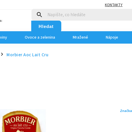
KONTAKTY
a:
Hledat
viny
Ovoce a zelenina
Mražené
Nápoje
Morbier Aoc Lait Cru
/
Značka