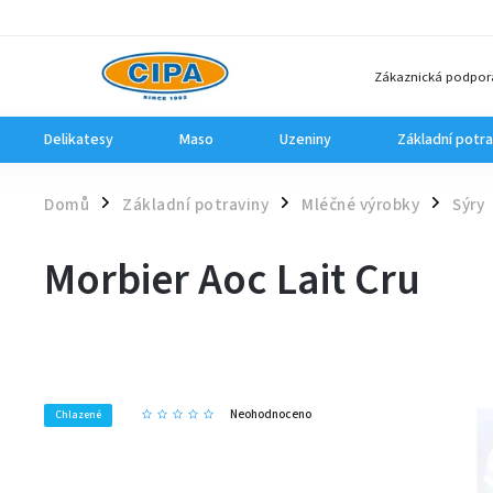
Zákaznická podpor
Delikatesy
Maso
Uzeniny
Základní potra
Domů
Základní potraviny
Mléčné výrobky
Sýry
/
/
/
Morbier Aoc Lait Cru
Neohodnoceno
Chlazené