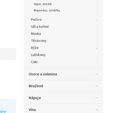
Vejce, droždí
Majonézy, omáčky
Pečivo
Sůl a koření
Mouka
Těstoviny
Rýže
Luštěniny
Cukr
Ovoce a zelenina
Mražené
Nápoje
Vína
Sýry