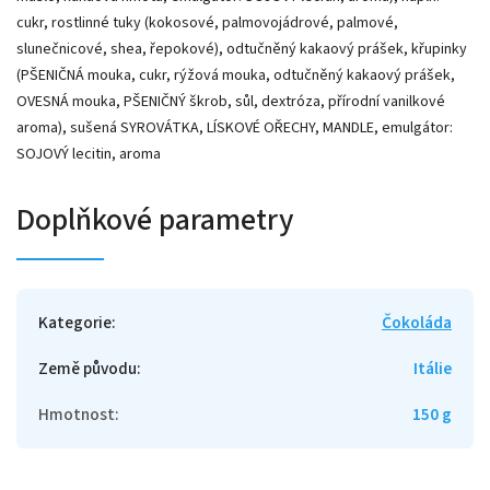
cukr, rostlinné tuky (kokosové, palmovojádrové, palmové,
slunečnicové, shea, řepokové), odtučněný kakaový prášek, křupinky
(PŠENIČNÁ mouka, cukr, rýžová mouka, odtučněný kakaový prášek,
OVESNÁ mouka, PŠENIČNÝ škrob, sůl, dextróza, přírodní vanilkové
aroma), sušená SYROVÁTKA, LÍSKOVÉ OŘECHY, MANDLE, emulgátor:
SOJOVÝ lecitin, aroma
Doplňkové parametry
Kategorie
:
Čokoláda
Země původu
:
Itálie
Hmotnost
:
150 g