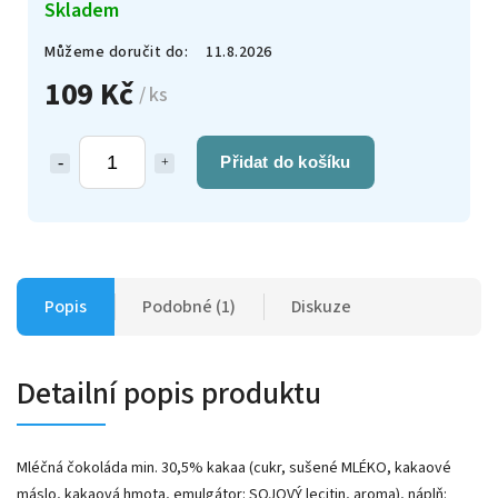
Skladem
Můžeme doručit do:
11.8.2026
109 Kč
/ ks
Přidat do košíku
Popis
Podobné (1)
Diskuze
Detailní popis produktu
Mléčná čokoláda min. 30,5% kakaa (cukr, sušené MLÉKO, kakaové
máslo, kakaová hmota, emulgátor: SOJOVÝ lecitin, aroma), náplň: