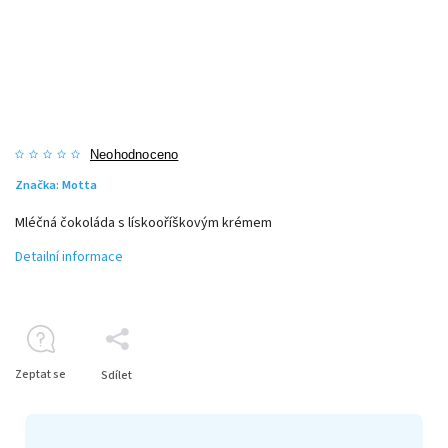
Neohodnoceno
Značka:
Motta
Mléčná čokoláda s lískooříškovým krémem
Detailní informace
Zeptat se
Sdílet