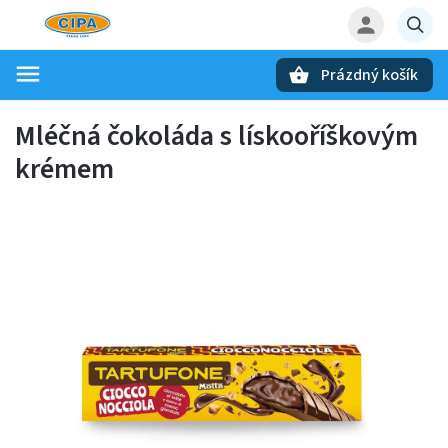
Prázdný košík
Hledat
Mléčná čokoláda s lískooříškovým
krémem