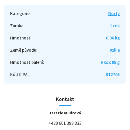
Kategorie
:
Dorty
Záruka
:
1 rok
Hmotnost
:
0.86 kg
Země původu
:
Itálie
Hmotnost balení
:
9 ks x 95 g
Kód CIPA
:
912705
Kontakt
Terezie Mudrová
+420 601 393 833