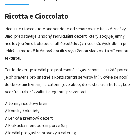
Ricotta e Cioccolato
Ricotta e Cioccolato Monoporzione od renomované italské značky
Bindi
představuje lahodný individuální dezert, který spojuje jemný
ricotový krém s bohatou chutí čokoládových kousků. Výsledkem je
lehký, sametově krémový dortík s vyváženou sladkostí a příjemnou
texturou.
Tento dezert je ideální pro profesionální gastronomii – každá porce
je připravena pro snadné a konzistentní servírování. Skvěle se hodí
do dezertních vitrín, na cateringové akce, do restaurací i hotelů, kde
oceníte stabilní kvalitu i elegantní prezentaci.
✔ Jemný ricottový krém
✔ Kousky čokolády
✔ Lehký a krémový dezert
✔ Praktická monoporční porce 95 g
✔ Ideální pro gastro provozy a catering