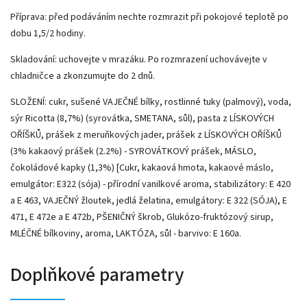
Příprava: p
řed podáváním nechte rozmrazit při pokojové teplotě po
dobu 1,5/2 hodiny.
Skladování: u
chovejte v mrazáku. Po rozmrazení uchovávejte v
chladničce a zkonzumujte do 2 dnů.
SLOŽENÍ: cukr, sušené VAJEČNÉ bílky, rostlinné tuky (palmový), voda,
sýr Ricotta (8,7%) (syrovátka, SMETANA, sůl), pasta z LÍSKOVÝCH
OŘÍŠKŮ, prášek z meruňkových jader, prášek z LÍSKOVÝCH OŘÍŠKŮ
(3% kakaový prášek (2.2%) - SYROVÁTKOVÝ prášek, MÁSLO,
čokoládové kapky (1,3%) [Cukr, kakaová hmota, kakaové máslo,
emulgátor: E322 (sója) - přírodní vanilkové aroma, stabilizátory: E 420
a E 463, VAJEČNÝ žloutek, jedlá želatina, emulgátory: E 322 (SÓJA), E
471, E 472e a E 472b, PŠENIČNÝ škrob, Glukózo-fruktózový sirup,
MLÉČNÉ bílkoviny, aroma, LAKTÓZA, sůl - barvivo: E 160a.
Doplňkové parametry