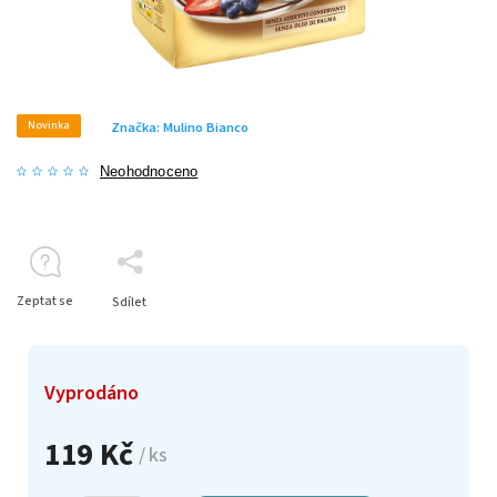
Novinka
Značka:
Mulino Bianco
Neohodnoceno
Zeptat se
Sdílet
Vyprodáno
119 Kč
/ ks