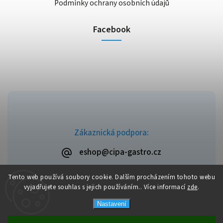
Podmínky ochrany osobních údajů
Facebook
Zákaznická podpora:
eshop@cipa-gastro.cz
Tento web používá soubory cookie. Dalším procházením tohoto webu
vyjadřujete souhlas s jejich používáním.. Více informací
zde
.
Copyright 2026
Cipa-Gastro.cz
. Všechna práva vyhrazena.
Nastavení
Upravit nastavení cookies
Vytvořil
Shoptet
| Design
Shoptak.cz