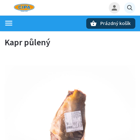
Prázdný košík
Hledat
Kapr půlený