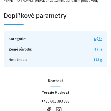
PERFETTO TRUFFLE: připraven za 12 minut přidáním pouze vody.
Doplňkové parametry
Kategorie
:
Rýže
Země původu
:
Itálie
Hmotnost
:
175 g
Kontakt
Terezie Mudrová
+420 601 393 833