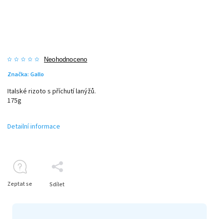
Neohodnoceno
Značka:
Gallo
Italské rizoto s příchutí lanýžů.
175g
Detailní informace
Zeptat se
Sdílet