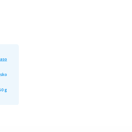
maso
sko
50 g