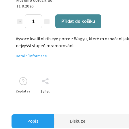
Můžeme doručit do:
11.8.2026
Přidat do košíku
Vysoce kvalitní rib eye porce z Wagyu, které m označení ja
nejvyšší stupeň mramorování.
Detailní informace
Zeptat se
Sdílet
Popis
Diskuze