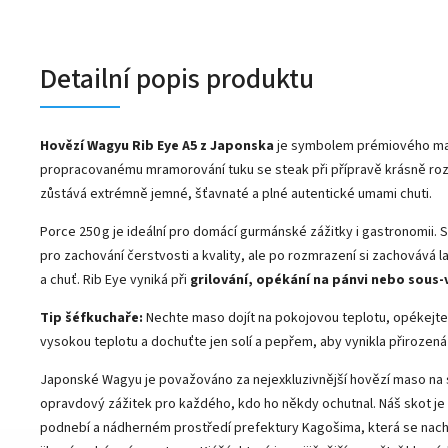
Detailní popis produktu
Hovězí Wagyu Rib Eye A5 z Japonska
je symbolem prémiového ma
propracovanému mramorování tuku se steak při přípravě krásně ro
zůstává extrémně jemné, šťavnaté a plné autentické umami chuti.
Porce 250 g je ideální pro domácí gurmánské zážitky i gastronomii. 
pro zachování čerstvosti a kvality, ale po rozmrazení si zachovává 
a chuť. Rib Eye vyniká při
grilování, opékání na pánvi nebo sous-
Tip šéfkuchaře:
Nechte maso dojít na pokojovou teplotu, opékejte
vysokou teplotu a dochuťte jen solí a pepřem, aby vynikla přirozen
Japonské Wagyu je považováno za nejexkluzivnější hovězí maso na 
opravdový zážitek pro každého, kdo ho někdy ochutnal. Náš skot je
podnebí a nádherném prostředí prefektury Kagošima, která se nach