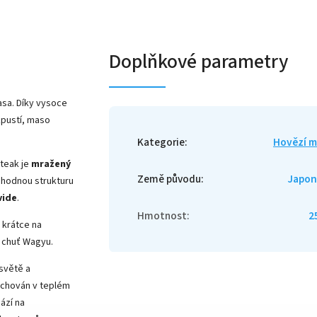
Doplňkové parametry
sa. Díky vysoce
zpustí, maso
Kategorie
:
Hovězí 
Steak je
mražený
Země původu
:
Japon
lahodnou strukturu
vide
.
Hmotnost
:
2
 krátce na
á chuť Wagyu.
světě a
 chován v teplém
ází na