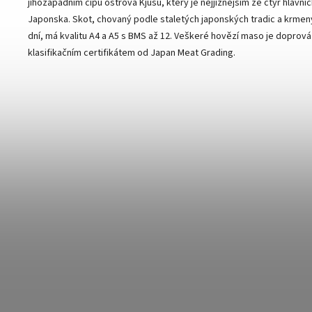
jihozápadním cípu ostrova Kjúšú, který je nejjižnějším ze čtyř hlavní
Japonska. Skot, chovaný podle staletých japonských tradic a krmen
dní, má kvalitu A4 a A5 s BMS až 12. Veškeré hovězí maso je doprov
klasifikačním certifikátem od Japan Meat Grading.