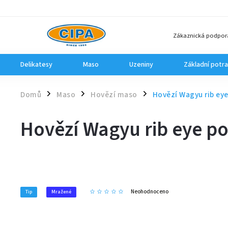
Zákaznická podpor
Delikatesy
Maso
Uzeniny
Základní potra
Domů
Maso
Hovězí maso
Hovězí Wagyu rib eye
/
/
/
Hovězí Wagyu rib eye po
Neohodnoceno
Tip
Mražené