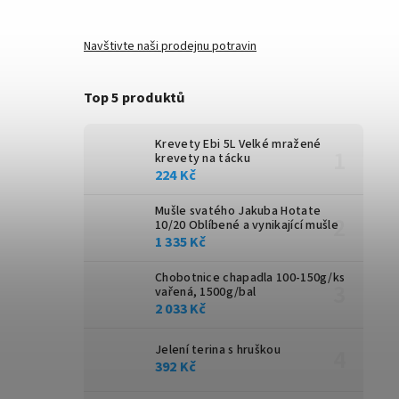
Navštivte naši prodejnu potravin
Top 5 produktů
Krevety Ebi 5L
Velké mražené
krevety na tácku
224 Kč
Mušle svatého Jakuba Hotate
10/20
Oblíbené a vynikající mušle
1 335 Kč
Chobotnice chapadla 100-150g/ks
vařená, 1500g/bal
2 033 Kč
Jelení terina s hruškou
392 Kč