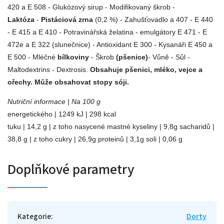
420 a E 508 - Glukózový sirup - Modifikovaný škrob -
Laktóza
-
Pistáciová zrna
(0,2 %) - Zahušťovadlo a 407 - E 440
- E 415 a E 410 - Potravinářská želatina - emulgátory E 471 - E
472e a E 322 (slunečnice) - Antioxidant E 300 - Kysanáři E 450 a
E 500 - Mléčné
bílkoviny
- Škrob
(pšenice)
- Vůně - Sůl -
Maltodextrins - Dextrosis.
Obsahuje pšenici, mléko, vejce a
ořechy. Může obsahovat stopy sóji.
Nutriční informace | Na 100 g
energetického | 1249 kJ | 298 kcal
tuku | 14,2 g | z toho nasycené mastné kyseliny | 9,8g sacharidů |
38,8 g | z toho cukry | 26,9g proteinů | 3,1g soli | 0,06 g
Doplňkové parametry
Kategorie
:
Dorty