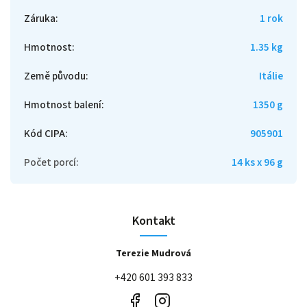
Záruka
:
1 rok
Hmotnost
:
1.35 kg
Země původu
:
Itálie
Hmotnost balení
:
1350 g
Kód CIPA
:
905901
Počet porcí
:
14 ks x 96 g
Kontakt
Terezie Mudrová
+420 601 393 833