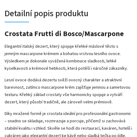
Detailní popis produktu
Crostata Frutti di Bosco/Mascarpone
Elegantní italský dezert, který spojuje křehké máslové těsto s
jemným mascarpone krémem a bohatou vrstvou lesního ovoce.
Výsledkem je dokonale vyvážená kombinace sladkosti, lehké
kyselkavosti a krémové hebkosti, která potěší i náročné zákazníky.
Lesní ovoce dodává dezertu svěží ovocný charakter a atraktivní
barevnost, zatímco mascarpone krém zajišťuje jemnou a sametovou
texturu. Křehký základ crostaty vše harmonicky spojuje a vytváří
dezert, který působí tradičně, ale zároveň velmi prémiově.
Díky mražené formě je crostata ideální pro profesionální gastronomii
– snadno se skladuje, rozmrazuje a porcuje, přičemž si zachovává
stabilní kvalitu i vzhled. Skvěle se hodí do restaurací, kaváren, hotelů i
cukráren jako elegantní dezert ke kávě nebo sladká tečka po jídle.