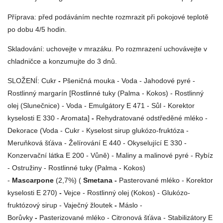
Příprava: p
řed podáváním nechte rozmrazit při pokojové teplotě
po dobu 4/5 hodin.
Skladování: u
chovejte v mrazáku. Po rozmrazení uchovávejte v
chladničce a konzumujte do 3 dnů.
SLOŽENÍ: Cukr
-
Pšeničná mouka - Voda - Jahodové pyré -
Rostlinný margarín [Rostlinné tuky (Palma - Kokos) - Rostlinný
olej (Slunečnice) - Voda - Emulgátory E 471 - Sůl - Korektor
kyselosti E 330 - Aromata]
-
Rehydratované odstředěné mléko -
Dekorace (Voda - Cukr - Kyselost sirup glukózo-fruktóza -
Meruňková šťáva - Želírování E 440 - Okyselující E 330 -
Konzervační látka E 200 - Vůně) - Maliny a malinové pyré - Rybíz
- Ostružiny - Rostlinné tuky (Palma - Kokos)
-
Mascarpone
(2,7%) (
Smetana -
Pasterované mléko - Korektor
kyselosti E 270)
-
Vejce - Rostlinný olej (Kokos) - Glukózo-
fruktózový sirup - Vaječný žloutek
-
Máslo -
Borůvky
-
Pasterizované mléko - Citronová šťáva - Stabilizátory E