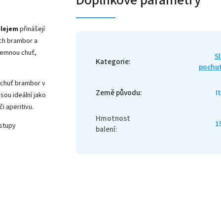
olejem
přinášejí
ých brambor a
 jemnou chuť,
S
Kategorie
:
pochu
 chuť brambor v
Země původu
:
I
sou ideální jako
i aperitivu.
Hmotnost
1
ostupy
balení
: