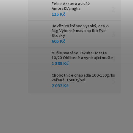
Felce Azzurra aviváž
Ambra&Vaniglia
115 Kč
Hovězí roštěnec vysoký, cca 2-
3kg
Výborné maso na Rib Eye
Steaky
605 Kč
Mušle svatého Jakuba Hotate
10/20
Oblíbené a vynikající mušle
1 335 Kč
Chobotnice chapadla 100-150g/ks
vařená, 1500g/bal
2 033 Kč