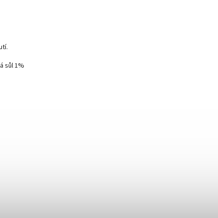
tí.
ná sůl 1%