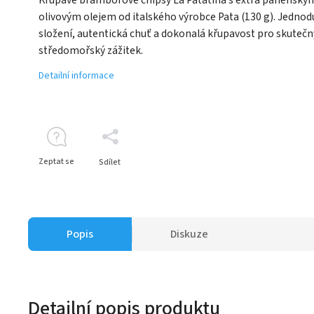
olivovým olejem od italského výrobce Pata (130 g). Jedno
složení, autentická chuť a dokonalá křupavost pro skutečn
středomořský zážitek.
Detailní informace
Zeptat se
Sdílet
Popis
Diskuze
Detailní popis produktu