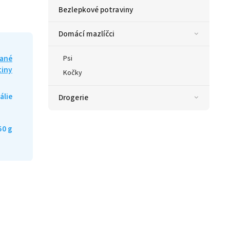
Bezlepkové potraviny
Domácí mazlíčci
lané
Psi
tiny
Kočky
tálie
Drogerie
50 g