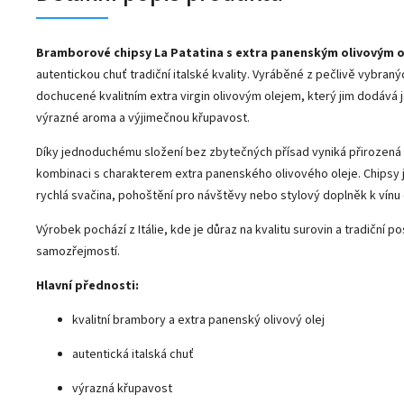
Bramborové chipsy La Patatina s extra panenským olivovým 
autentickou chuť tradiční italské kvality. Vyráběné z pečlivě vybran
dochucené kvalitním extra virgin olivovým olejem, který jim dodává
výrazné aroma a výjimečnou křupavost.
Díky jednoduchému složení bez zbytečných přísad vyniká přirozená
kombinaci s charakterem extra panenského olivového oleje. Chipsy j
rychlá svačina, pohoštění pro návštěvy nebo stylový doplněk k vínu č
Výrobek pochází z
Itálie
, kde je důraz na kvalitu surovin a tradiční p
samozřejmostí.
Hlavní přednosti:
kvalitní brambory a extra panenský olivový olej
autentická italská chuť
výrazná křupavost