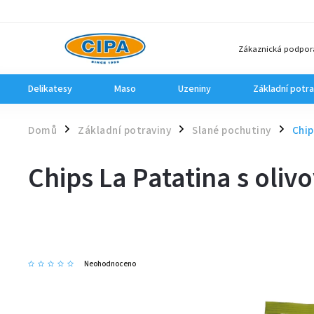
Zákaznická podpor
Delikatesy
Maso
Uzeniny
Základní potra
Domů
Základní potraviny
Slané pochutiny
Chip
/
/
/
Chips La Patatina s oliv
Neohodnoceno