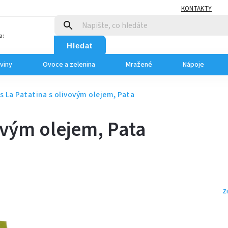
KONTAKTY
a:
Hledat
viny
Ovoce a zelenina
Mražené
Nápoje
s La Patatina s olivovým olejem, Pata
ovým olejem, Pata
Z