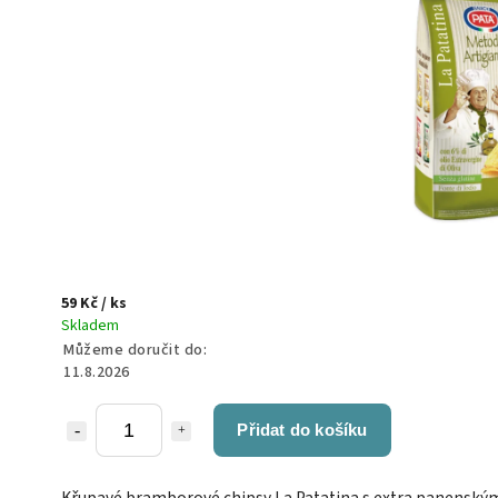
59 Kč
/ ks
Skladem
Můžeme doručit do:
11.8.2026
Přidat do košíku
Křupavé bramborové chipsy La Patatina s extra panenský