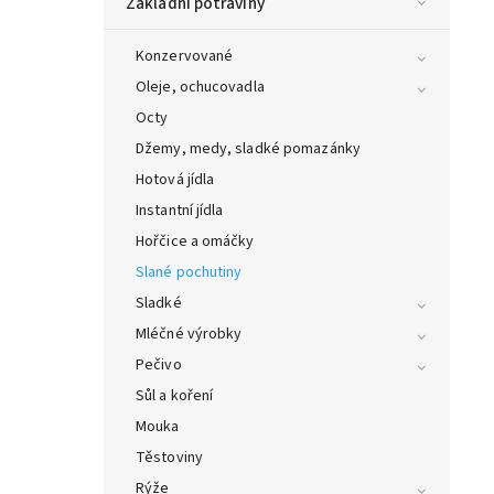
Základní potraviny
Konzervované
Oleje, ochucovadla
Octy
Džemy, medy, sladké pomazánky
Hotová jídla
Instantní jídla
Hořčice a omáčky
Slané pochutiny
Sladké
Mléčné výrobky
Pečivo
Sůl a koření
Mouka
Těstoviny
Rýže